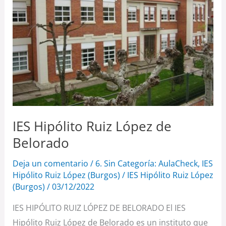
López
de
Belorado
IES Hipólito Ruiz López de
Belorado
Deja un comentario
/
6. Sin Categoría: AulaCheck
,
IES
Hipólito Ruiz López (Burgos)
/
IES Hipólito Ruiz López
(Burgos)
/
03/12/2022
IES HIPÓLITO RUIZ LÓPEZ DE BELORADO El IES
Hipólito Ruiz López de Belorado es un instituto que