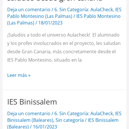
desde
Deja un comentario
/
6. Sin Categoría: AulaCheck
,
IES
gran
Pablo Montesino (Las Palmas)
/
IES Pablo Montesino
canaria
(Las Palmas)
/
18/01/2023
¡Saludos a todo el universo Aulacheck! El alumnado
y los profes involucrados en el proyecto, les saludan
desde Gran Canaria, más concretamente desde el
IES Pablo Montesino, situado en la
Leer más »
IES Binissalem
IES
Binissalem
Deja un comentario
/
6. Sin Categoría: AulaCheck
,
IES
Binissalem (Baleares)
,
Sin categoría
/
IES Binissalem
(Baleares)
/
16/01/2023