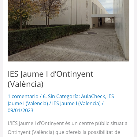
d’Ontinyent
(València)
IES Jaume I d’Ontinyent
(València)
1 comentario
/
6. Sin Categoría: AulaCheck
,
IES
Jaume I (Valencia)
/
IES Jaume I (Valencia)
/
09/01/2023
L’IES Jaume I d’Ontinyent és un centre públic situat a
Ontinyent (València) que ofereix la possibilitat de