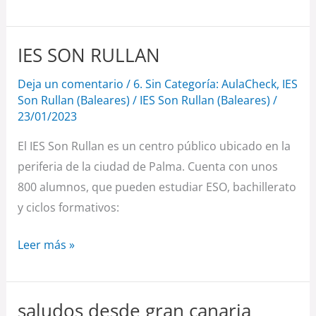
IES SON RULLAN
IES
SON
Deja un comentario
/
6. Sin Categoría: AulaCheck
,
IES
RULLAN
Son Rullan (Baleares)
/
IES Son Rullan (Baleares)
/
23/01/2023
El IES Son Rullan es un centro público ubicado en la
periferia de la ciudad de Palma. Cuenta con unos
800 alumnos, que pueden estudiar ESO, bachillerato
y ciclos formativos:
Leer más »
saludos desde gran canaria
saludos