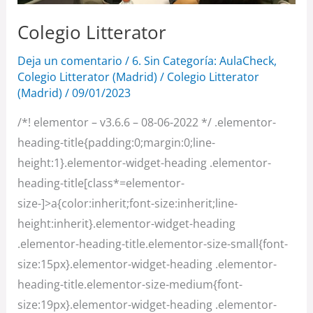
Colegio Litterator
Deja un comentario
/
6. Sin Categoría: AulaCheck
,
Colegio Litterator (Madrid)
/
Colegio Litterator
(Madrid)
/
09/01/2023
/*! elementor – v3.6.6 – 08-06-2022 */ .elementor-
heading-title{padding:0;margin:0;line-
height:1}.elementor-widget-heading .elementor-
heading-title[class*=elementor-
size-]>a{color:inherit;font-size:inherit;line-
height:inherit}.elementor-widget-heading
.elementor-heading-title.elementor-size-small{font-
size:15px}.elementor-widget-heading .elementor-
heading-title.elementor-size-medium{font-
size:19px}.elementor-widget-heading .elementor-