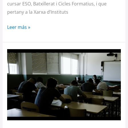
cursar ESO, Batxillerat i Cicles Formatius, i que
pertany a la Xarxa d’Instituts
Leer más »
I.E.S.
Blas
Infante
(Córdoba)