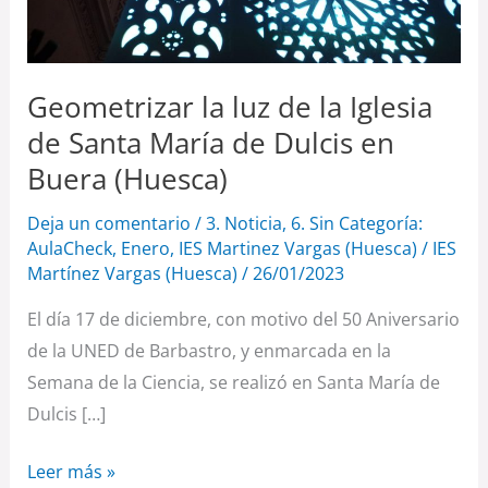
María
de
Dulcis
Geometrizar la luz de la Iglesia
en
Buera
de Santa María de Dulcis en
(Huesca)
Buera (Huesca)
Deja un comentario
/
3. Noticia
,
6. Sin Categoría:
AulaCheck
,
Enero
,
IES Martinez Vargas (Huesca)
/
IES
Martínez Vargas (Huesca)
/
26/01/2023
El día 17 de diciembre, con motivo del 50 Aniversario
de la UNED de Barbastro, y enmarcada en la
Semana de la Ciencia, se realizó en Santa María de
Dulcis […]
Leer más »