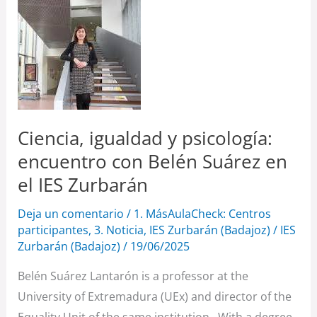
Ciencia,
igualdad
y
psicología:
encuentro
con
Belén
Ciencia, igualdad y psicología:
Suárez
encuentro con Belén Suárez en
en
el IES Zurbarán
el
IES
Deja un comentario
/
1. MásAulaCheck: Centros
Zurbarán
participantes
,
3. Noticia
,
IES Zurbarán (Badajoz)
/
IES
Zurbarán (Badajoz)
/
19/06/2025
Belén Suárez Lantarón is a professor at the
University of Extremadura (UEx) and director of the
Equality Unit of the same institution. With a degree