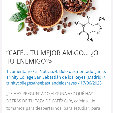
AMIGO…
¿O
TU
ENEMIGO?»
“CAFÉ… TU MEJOR AMIGO… ¿O
TU ENEMIGO?»
1 comentario
/
3. Noticia
,
4. Bulo desmontado
,
Junio
,
Trinity College San Sebastián de los Reyes (Madrid)
/
trinitycollegesansebastiandelosreyes
/
17/06/2025
¿TE HAS PREGUNTADO ALGUNA VEZ QUÉ HAY
DETRÁS DE TU TAZA DE CAFÉ? Café, cafeína… lo
tomamos para despertarnos, para estudiar, para