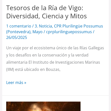
Ciencia
Tesoros de la Ría de Vigo:
y
Diversidad, Ciencia y Mitos
Mitos
1 comentario
/
3. Noticia
,
CPR Plurilingüe Possumus
(Pontevedra)
,
Mayo
/
cprplurilinguepossumus
/
26/05/2025
Un viaje por el ecosistema único de las Rías Gallegas
y los desafíos en la conservación y la verdad
alimentaria El Instituto de Investigaciones Marinas
(IIM) está ubicado en Bouzas,
Leer más »
Conversaciones