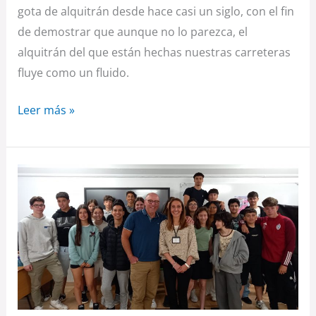
gota de alquitrán desde hace casi un siglo, con el fin
de demostrar que aunque no lo parezca, el
alquitrán del que están hechas nuestras carreteras
fluye como un fluido.
Leer más »
Tesoros
de
la
Ría
de
Vigo:
Diversidad,