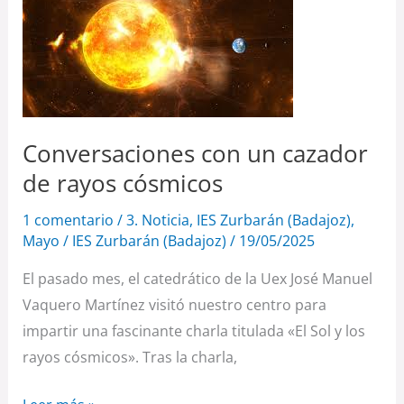
con
un
cazador
de
rayos
cósmicos
Conversaciones con un cazador
de rayos cósmicos
1 comentario
/
3. Noticia
,
IES Zurbarán (Badajoz)
,
Mayo
/
IES Zurbarán (Badajoz)
/
19/05/2025
El pasado mes, el catedrático de la Uex José Manuel
Vaquero Martínez visitó nuestro centro para
impartir una fascinante charla titulada «El Sol y los
rayos cósmicos». Tras la charla,