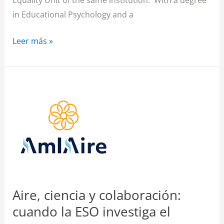
in Educational Psychology and a
Leer más »
Aire,
ciencia
y
colaboración:
cuando
la
ESO
investiga
Aire, ciencia y colaboración:
el
cuando la ESO investiga el
entorno