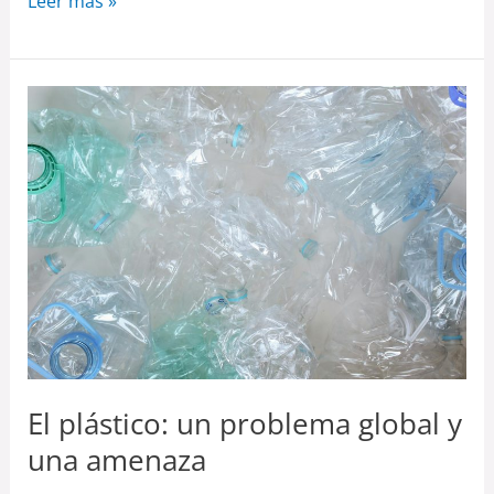
Leer más »
El
plástico:
un
problema
global
y
una
amenaza
El plástico: un problema global y
una amenaza