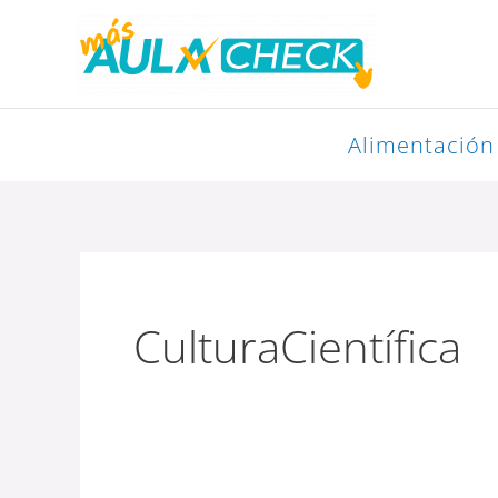
Ir
al
contenido
Alimentación
CulturaCientífica