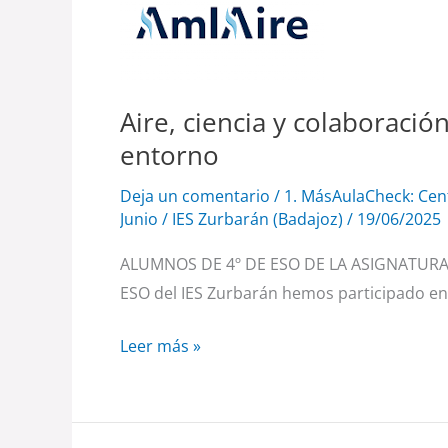
cuando
la
ESO
investiga
Aire, ciencia y colaboració
el
entorno
entorno
Deja un comentario
/
1. MásAulaCheck: Cen
Junio
/
IES Zurbarán (Badajoz)
/
19/06/2025
ALUMNOS DE 4º DE ESO DE LA ASIGNATURA
ESO del IES Zurbarán hemos participado en
Leer más »