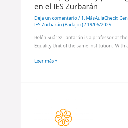
Suárez
en el IES Zurbarán
en
el
Deja un comentario
/
1. MásAulaCheck: Cen
IES Zurbarán (Badajoz)
/
19/06/2025
IES
Zurbarán
Belén Suárez Lantarón is a professor at the
Equality Unit of the same institution. With
Leer más »
Aire,
ciencia
y
colaboración: