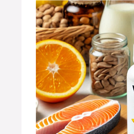
«VITARRAP
D»