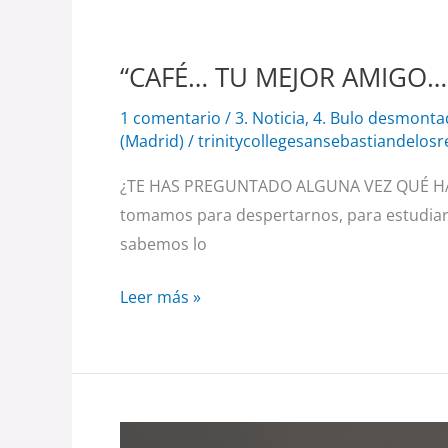
“CAFÉ… TU MEJOR AMIGO…
1 comentario
/
3. Noticia
,
4. Bulo desmont
(Madrid)
/
trinitycollegesansebastiandelos
¿TE HAS PREGUNTADO ALGUNA VEZ QUÉ HAY 
tomamos para despertarnos, para estudiar,
sabemos lo
Leer más »
La