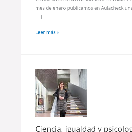
mes de enero publicamos en Aulacheck una n
[…]
Leer más »
Ciencia,
igualdad
y
psicología:
encuentro
con
Belén
Ciencia, igualdad y psicol