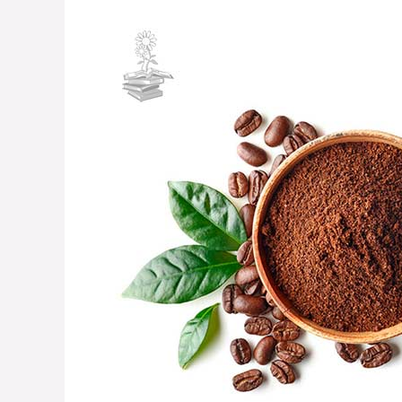
“CAFÉ…
TU
MEJOR
AMIGO…
¿O
TU
ENEMIGO?»