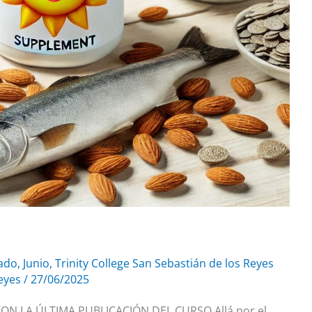
ado
,
Junio
,
Trinity College San Sebastián de los Reyes
reyes
/
27/06/2025
N LA ÚLTIMA PUBLICACIÓN DEL CURSO Allá por el