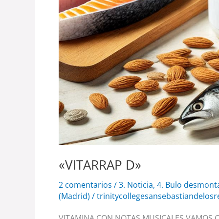
«VITARRAP D»
2 comentarios
/
3. Noticia
,
4. Bulo desmont
(Madrid)
/
trinitycollegesansebastiandelos
VITAMINA CON NOTAS MUSICALES VAMOS CO