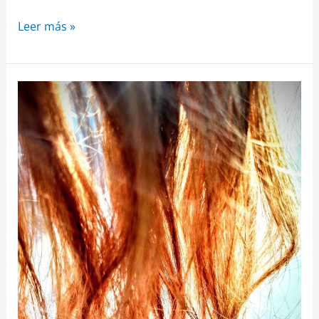
Leer más »
¿Nos
deja
realmente
calvos
el
ayuno
intermitente?