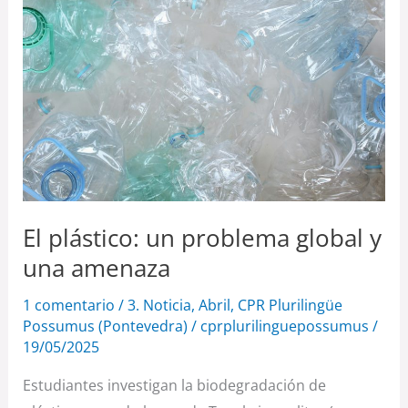
un
problema
global
y
una
amenaza
El plástico: un problema global y
una amenaza
1 comentario
/
3. Noticia
,
Abril
,
CPR Plurilingüe
Possumus (Pontevedra)
/
cprplurilinguepossumus
/
19/05/2025
Estudiantes investigan la biodegradación de