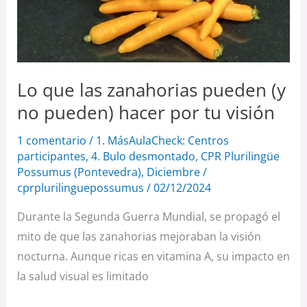
no
pueden)
hacer
por
Lo que las zanahorias pueden (y
tu
no pueden) hacer por tu visión
visión
1 comentario
/
1. MásAulaCheck: Centros
participantes
,
4. Bulo desmontado
,
CPR Plurilingüe
Possumus (Pontevedra)
,
Diciembre
/
cprplurilinguepossumus
/
02/12/2024
Durante la Segunda Guerra Mundial, se propagó el
mito de que las zanahorias mejoraban la visión
nocturna. Aunque ricas en vitamina A, su impacto en
la salud visual es limitado