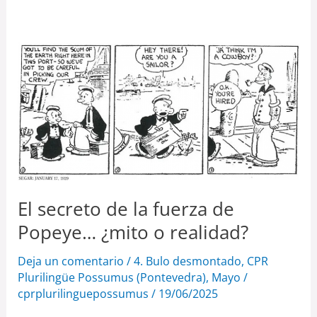
El
secreto
de
la
fuerza
de
Popeye…
¿mito
El secreto de la fuerza de
o
Popeye… ¿mito o realidad?
realidad?
Deja un comentario
/
4. Bulo desmontado
,
CPR
Plurilingüe Possumus (Pontevedra)
,
Mayo
/
cprplurilinguepossumus
/
19/06/2025