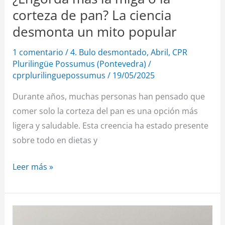
pan?
corteza de pan? La ciencia
La
desmonta un mito popular
ciencia
1 comentario
/
4. Bulo desmontado
,
Abril
,
CPR
desmonta
Plurilingüe Possumus (Pontevedra)
/
un
cprplurilinguepossumus
/
19/05/2025
mito
popular
Durante años, muchas personas han pensado que
comer solo la corteza del pan es una opción más
ligera y saludable. Esta creencia ha estado presente
sobre todo en dietas y
Leer más »
Los