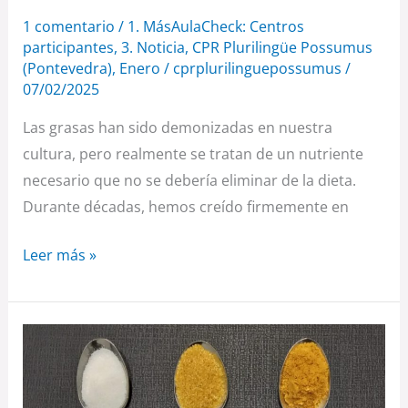
1 comentario
/
1. MásAulaCheck: Centros
participantes
,
3. Noticia
,
CPR Plurilingüe Possumus
(Pontevedra)
,
Enero
/
cprplurilinguepossumus
/
07/02/2025
Las grasas han sido demonizadas en nuestra
cultura, pero realmente se tratan de un nutriente
necesario que no se debería eliminar de la dieta.
Durante décadas, hemos creído firmemente en
Leer más »
¿Es
la
panela