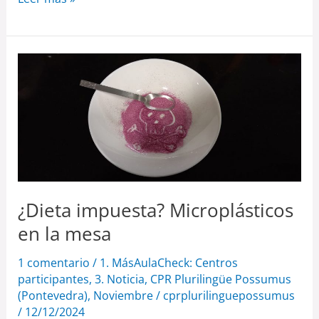
¿Dieta
impuesta?
Microplásticos
en
la
mesa
¿Dieta impuesta? Microplásticos
en la mesa
1 comentario
/
1. MásAulaCheck: Centros
participantes
,
3. Noticia
,
CPR Plurilingüe Possumus
(Pontevedra)
,
Noviembre
/
cprplurilinguepossumus
/
12/12/2024