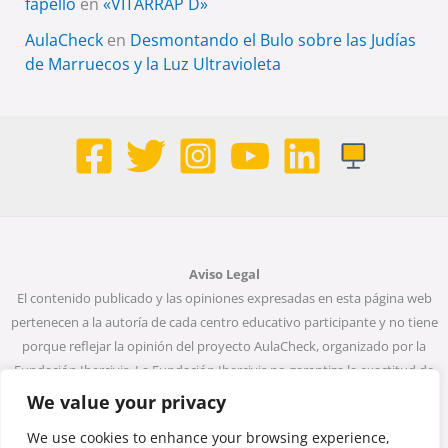
fapello
en
«VITARRAP D»
AulaCheck
en
Desmontando el Bulo sobre las Judías
de Marruecos y la Luz Ultravioleta
Aviso Legal
El contenido publicado y las opiniones expresadas en esta página web
pertenecen a la autoría de cada centro educativo participante y no tiene
porque reflejar la opinión del proyecto AulaCheck, organizado por la
Fundación Ibercivis. La Fundación Ibercivis no garantiza la exactitud de
todos los datos incluidos en las entradas de la web. Ni la Fundación
We value your privacy
Ibercivis ni ninguna persona que actúe en su nombre será considerada
We use cookies to enhance your browsing experience,
responsable del uso que pueda darse a la información que contiene.