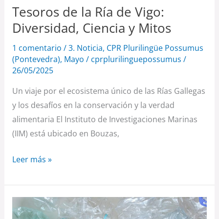
Tesoros de la Ría de Vigo:
y
Diversidad, Ciencia y Mitos
Mitos
1 comentario
/
3. Noticia
,
CPR Plurilingüe Possumus
(Pontevedra)
,
Mayo
/
cprplurilinguepossumus
/
26/05/2025
Un viaje por el ecosistema único de las Rías Gallegas
y los desafíos en la conservación y la verdad
alimentaria El Instituto de Investigaciones Marinas
(IIM) está ubicado en Bouzas,
Leer más »
El
plástico: