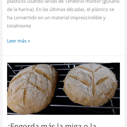
plásticos usando larvas de Tenebrio molitor (gusano
de la harina). En las últimas décadas, el plástico se
ha convertido en un material imprescindible y
totalmente
Leer más »
¿Engorda
más
la
miga
o
la
corteza
de
¿Engorda más la miga o la