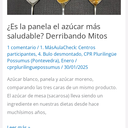
el
azúcar
más
¿Es la panela el azúcar más
saludable?
saludable? Derribando Mitos
Derribando
Mitos
1 comentario
/
1. MásAulaCheck: Centros
participantes
,
4. Bulo desmontado
,
CPR Plurilingüe
Possumus (Pontevedra)
,
Enero
/
cprplurilinguepossumus
/
30/01/2025
Azúcar blanco, panela y azúcar moreno,
comparando las tres caras de un mismo producto.
El azúcar de mesa (sacarosa) lleva siendo un
ingrediente en nuestras dietas desde hace
muchísimos años,
Leer más »