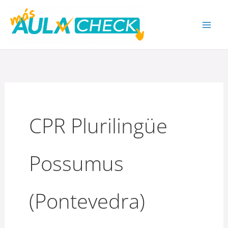
Ir
al
contenido
CPR Plurilingüe
Possumus
(Pontevedra)