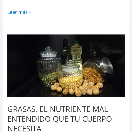
Leer más »
GRASAS,
EL
NUTRIENTE
MAL
ENTENDIDO
QUE
TU
CUERPO
NECESITA
GRASAS, EL NUTRIENTE MAL
ENTENDIDO QUE TU CUERPO
NECESITA