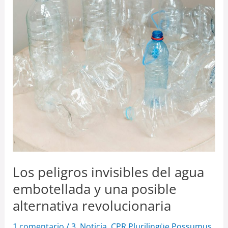
revolucionaria
Los peligros invisibles del agua
embotellada y una posible
alternativa revolucionaria
1 comentario
/
3. Noticia
,
CPR Plurilingüe Possumus