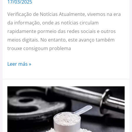
17/03/2025
Verificação de Notícias Atualmente, vivemos na era
da informação, onde as notícias circulam
rapidamente pormeio das redes sociais e outros
meios digitais. No entanto, este avanço também
trouxe consigoum problema
Leer más »
CREATINA:
EL
SUPLEMENTO
ESTRELLA
QUE