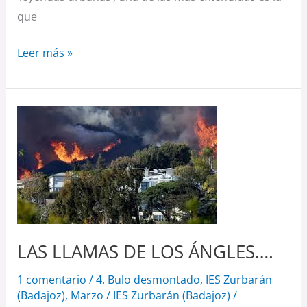
que
Leer más »
LAS
LLAMAS
DE
LOS
ÁNGLES….
LAS LLAMAS DE LOS ÁNGLES….
1 comentario
/
4. Bulo desmontado
,
IES Zurbarán
(Badajoz)
,
Marzo
/
IES Zurbarán (Badajoz)
/