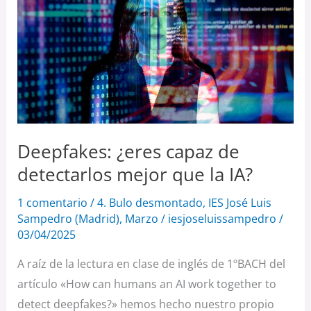
de
detectarlos
mejor
que
la
IA?
Deepfakes: ¿eres capaz de
detectarlos mejor que la IA?
1 comentario
/
4. Bulo desmontado
,
IES José Luis
Sampedro (Madrid)
,
Marzo
/
iesjoseluissampedro
/
03/04/2025
A raíz de la lectura en clase de inglés de 1ºBACH del
artículo «How can humans an AI work together to
detect deepfakes?» hemos hecho nuestro propio