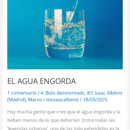
AGUA
ENGORDA
EL AGUA ENGORDA
1 comentario
/
4. Bulo desmontado
,
IES Isaac Albéniz
(Madrid)
,
Marzo
/
iesisaacalbeniz
/
18/03/2025
Hay mucha gente que cree que el agua engorda y la
beben menos de lo que deberían. Entre todas las
‘leyendas urbanas’, una de las más extendidas es la