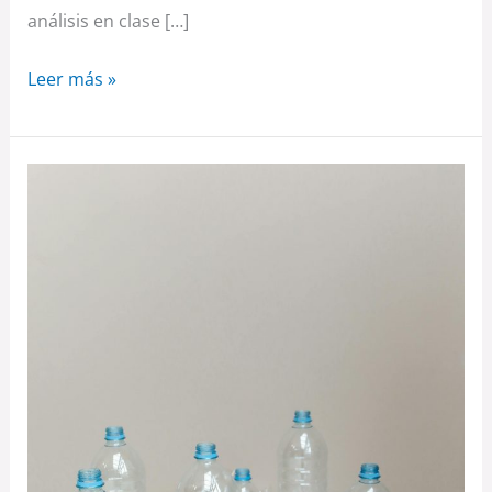
análisis en clase […]
Leer más »
Los
peligros
invisibles
del
agua
embotellada
y
una
posible
alternativa