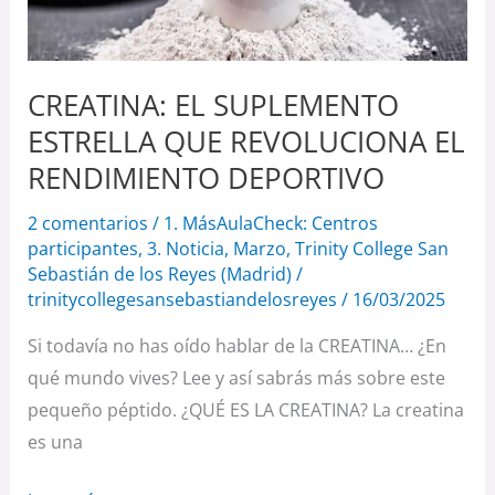
REVOLUCIONA
EL
RENDIMIENTO
CREATINA: EL SUPLEMENTO
DEPORTIVO
ESTRELLA QUE REVOLUCIONA EL
RENDIMIENTO DEPORTIVO
2 comentarios
/
1. MásAulaCheck: Centros
participantes
,
3. Noticia
,
Marzo
,
Trinity College San
Sebastián de los Reyes (Madrid)
/
trinitycollegesansebastiandelosreyes
/
16/03/2025
Si todavía no has oído hablar de la CREATINA… ¿En
qué mundo vives? Lee y así sabrás más sobre este
pequeño péptido. ¿QUÉ ES LA CREATINA? La creatina
es una