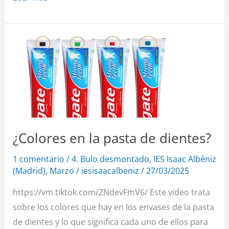
¿Colores
en
la
pasta
de
dientes?
¿Colores en la pasta de dientes?
1 comentario
/
4. Bulo desmontado
,
IES Isaac Albéniz
(Madrid)
,
Marzo
/
iesisaacalbeniz
/
27/03/2025
https://vm.tiktok.com/ZNdevFmV6/ Este video trata
sobre los colores que hay en los envases de la pasta
de dientes y lo que significa cada uno de ellos para