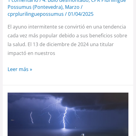
1 comentario
/
4. Bulo desmontado
,
CPR Plurilingüe
Possumus (Pontevedra)
,
Marzo
/
cprplurilinguepossumus
/
01/04/2025
El ayuno intermitente se convirtió en una tendencia
cada vez más popular debido a sus beneficios sobre
la salud. El 13 de diciembre de 2024 una titular
impactó en nuestros
Leer más »
«Que
te
parta
un
rayo»…