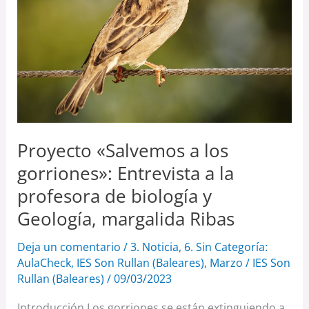
los
gorriones»:
Entrevista
a
la
profesora
de
Proyecto «Salvemos a los
biología
gorriones»: Entrevista a la
y
Geología,
profesora de biología y
margalida
Geología, margalida Ribas
Ribas
Deja un comentario
/
3. Noticia
,
6. Sin Categoría:
AulaCheck
,
IES Son Rullan (Baleares)
,
Marzo
/
IES Son
Rullan (Baleares)
/
09/03/2023
Introducción Los gorriones se están extinguiendo a