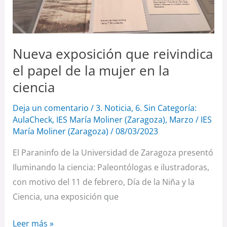
mujer
en
la
ciencia
Nueva exposición que reivindica
el papel de la mujer en la
ciencia
Deja un comentario
/
3. Noticia
,
6. Sin Categoría:
AulaCheck
,
IES María Moliner (Zaragoza)
,
Marzo
/
IES
María Moliner (Zaragoza)
/
08/03/2023
El Paraninfo de la Universidad de Zaragoza presentó
Iluminando la ciencia: Paleontólogas e ilustradoras,
con motivo del 11 de febrero, Día de la Niña y la
Ciencia, una exposición que
Leer más »