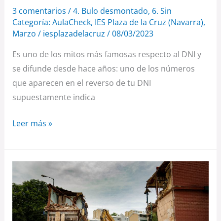
es
3 comentarios
/
4. Bulo desmontado
,
6. Sin
la
Categoría: AulaCheck
,
IES Plaza de la Cruz (Navarra)
,
Marzo
/
iesplazadelacruz
/
08/03/2023
cantidad
de
Es uno de los mitos más famosas respecto al DNI y
personas
se difunde desde hace años: uno de los números
con
que aparecen en el reverso de tu DNI
tu
supuestamente indica
mismo
nombre?
Leer más »
¿Por
qué
se
han