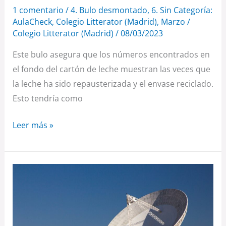
1 comentario
/
4. Bulo desmontado
,
6. Sin Categoría:
AulaCheck
,
Colegio Litterator (Madrid)
,
Marzo
/
Colegio Litterator (Madrid)
/
08/03/2023
Este bulo asegura que los números encontrados en
el fondo del cartón de leche muestran las veces que
la leche ha sido repausterizada y el envase reciclado.
Esto tendría como
Leer más »
¿Es
verdad
o
es