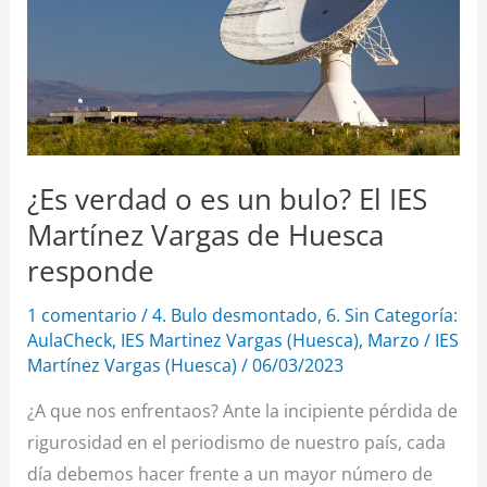
un
bulo?
El
IES
Martínez
Vargas
¿Es verdad o es un bulo? El IES
de
Martínez Vargas de Huesca
Huesca
responde
responde
1 comentario
/
4. Bulo desmontado
,
6. Sin Categoría:
AulaCheck
,
IES Martinez Vargas (Huesca)
,
Marzo
/
IES
Martínez Vargas (Huesca)
/
06/03/2023
¿A que nos enfrentaos? Ante la incipiente pérdida de
rigurosidad en el periodismo de nuestro país, cada
día debemos hacer frente a un mayor número de