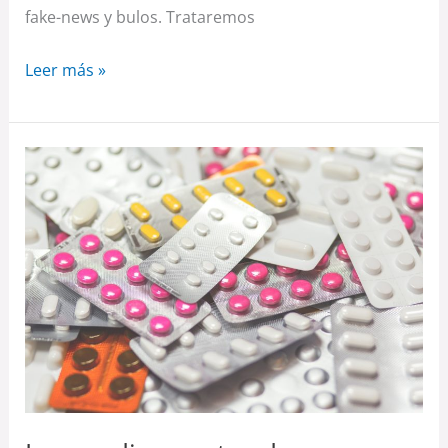
fake-news y bulos. Trataremos
Leer más »
Los
medicamentos
de
marca
son
mejores
que
los
genéricos