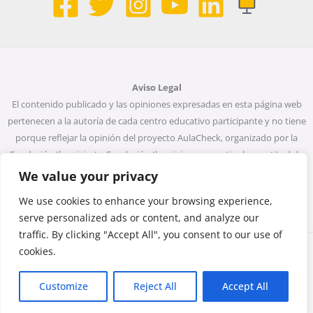
Aviso Legal
El contenido publicado y las opiniones expresadas en esta página web
pertenecen a la autoría de cada centro educativo participante y no tiene
porque reflejar la opinión del proyecto AulaCheck, organizado por la
Fundación Ibercivis. La Fundación Ibercivis no garantiza la exactitud de
todos los datos incluidos en las entradas de la web. Ni la Fundación
We value your privacy
Ibercivis ni ninguna persona que actúe en su nombre será considerada
We use cookies to enhance your browsing experience,
responsable del uso que pueda darse a la información que contiene.
serve personalized ads or content, and analyze our
traffic. By clicking "Accept All", you consent to our use of
cookies.
Copyright © 2026 Monta una noticia, desmonta un bulo
Customize
Reject All
Accept All