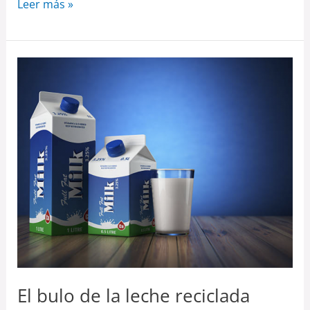
Leer más »
El
bulo
de
la
leche
reciclada
El bulo de la leche reciclada