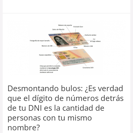
Desmontando
bulos:
¿Es
verdad
que
el
dígito
de
Desmontando bulos: ¿Es verdad
números
que el dígito de números detrás
detrás
de tu DNI es la cantidad de
de
personas con tu mismo
tu
nombre?
DNI