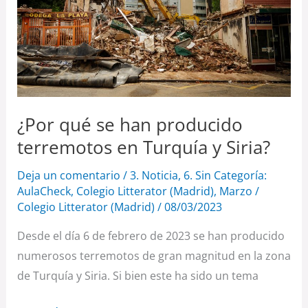
producido
terremotos
en
Turquía
y
Siria?
¿Por qué se han producido
terremotos en Turquía y Siria?
Deja un comentario
/
3. Noticia
,
6. Sin Categoría:
AulaCheck
,
Colegio Litterator (Madrid)
,
Marzo
/
Colegio Litterator (Madrid)
/
08/03/2023
Desde el día 6 de febrero de 2023 se han producido
numerosos terremotos de gran magnitud en la zona
de Turquía y Siria. Si bien este ha sido un tema