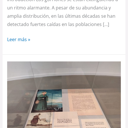
un ritmo alarmante. A pesar de su abundancia y
amplia distribución, en las últimas décadas se han
detectado fuertes caídas en las poblaciones […]
Leer más »
Nueva
exposición
que
reivindica
el
papel
de
la