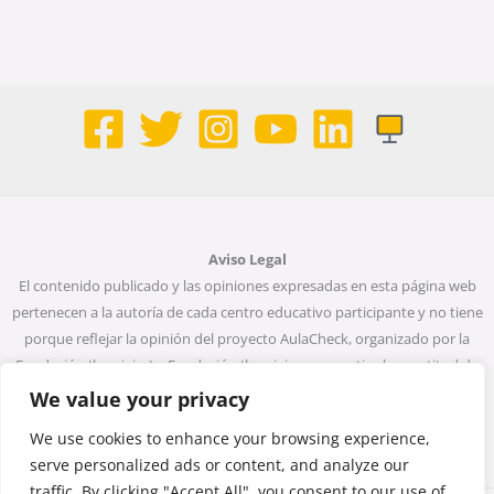
Aviso Legal
El contenido publicado y las opiniones expresadas en esta página web
pertenecen a la autoría de cada centro educativo participante y no tiene
porque reflejar la opinión del proyecto AulaCheck, organizado por la
Fundación Ibercivis. La Fundación Ibercivis no garantiza la exactitud de
todos los datos incluidos en las entradas de la web. Ni la Fundación
We value your privacy
Ibercivis ni ninguna persona que actúe en su nombre será considerada
We use cookies to enhance your browsing experience,
responsable del uso que pueda darse a la información que contiene.
serve personalized ads or content, and analyze our
traffic. By clicking "Accept All", you consent to our use of