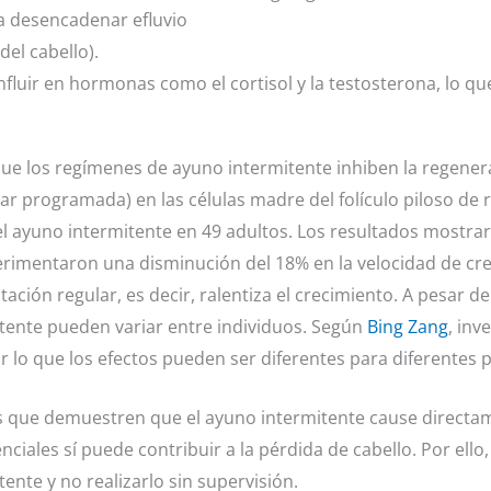
ía desencadenar efluvio
el cabello).
nfluir en hormonas como el cortisol y la testosterona, lo que 
ue los regímenes de ayuno intermitente inhiben la regeneraci
ar programada) en las células madre del folículo piloso de 
l ayuno intermitente en 49 adultos. Los resultados mostra
erimentaron una disminución del 18% en la velocidad de cre
ción regular, es decir, ralentiza el crecimiento. A pesar de
itente pueden variar entre individuos. Según
Bing Zang
, inv
lo que los efectos pueden ser diferentes para diferentes 
s que demuestren que el ayuno intermitente cause directame
nciales sí puede contribuir a la pérdida de cabello. Por ell
ente y no realizarlo sin supervisión.