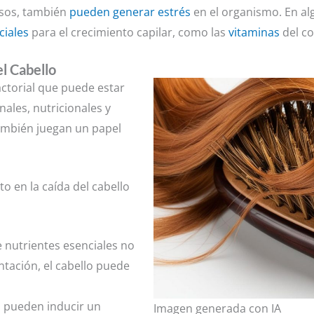
sos, también
pueden generar estrés
en el organismo. En al
ciales
para el crecimiento capilar, como las
vitaminas
del co
el Cabello
ctorial que puede estar
ales, nutricionales y
 también juegan un papel
o en la caída del cabello
de nutrientes esenciales no
ntación, el cabello puede
s pueden inducir un
Imagen generada con IA