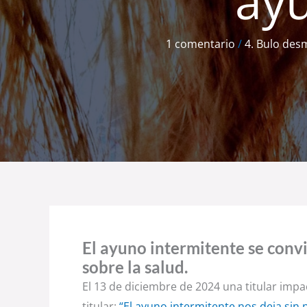
ayu
1 comentario
/
4. Bulo de
El ayuno intermitente se conv
sobre la salud.
El 13 de diciembre de 2024 una titular impa
titular:
“El ayuno intermitente nos deja sin 