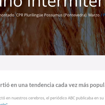
no intermite
smontado
,
CPR Plurilingüe Possumus (Pontevedra)
,
Marzo
/ 
irtió en una tendencia cada vez más popul
ctó en nuestros cerebros, el periódico ABC publicaba en su 
pelo”