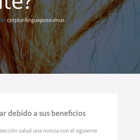
nte?
Por
cprplurilinguepossumus
ar debido a sus beneficios
sección salud una noticia con el siguiente