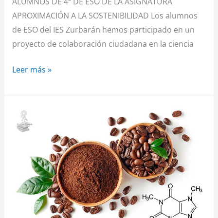
ALUMNOS DE 4º DE ESO DE LA ASIGNATURA
APROXIMACIÓN A LA SOSTENIBILIDAD Los alumnos
de ESO del IES Zurbarán hemos participado en un
proyecto de colaboración ciudadana en la ciencia
Leer más »
“CAFÉ…
TU
MEJOR
AMIGO…
¿O
TU
ENEMIGO?»