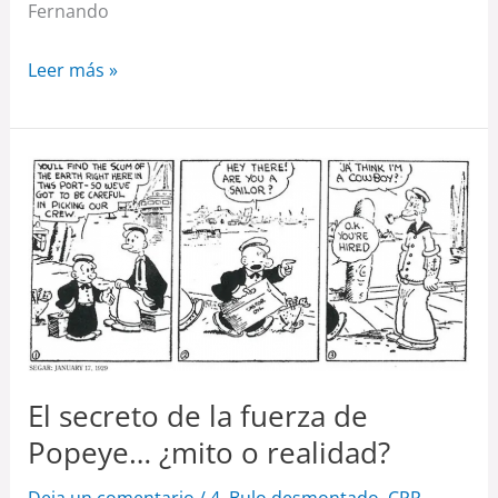
Fernando
Leer más »
El
secreto
de
la
fuerza
de
Popeye…
¿mito
El secreto de la fuerza de
o
Popeye… ¿mito o realidad?
realidad?