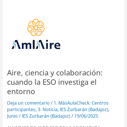
Aire,
ciencia
y
colaboración:
cuando
la
ESO
investiga
Aire, ciencia y colaboración:
el
cuando la ESO investiga el
entorno
entorno
Deja un comentario
/
1. MásAulaCheck: Centros
participantes
,
3. Noticia
,
IES Zurbarán (Badajoz)
,
Junio
/
IES Zurbarán (Badajoz)
/
19/06/2025