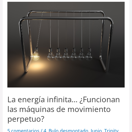
La
energía
infinita…
¿Funcionan
las
máquinas
de
movimiento
perpetuo?
La energía infinita… ¿Funcionan
las máquinas de movimiento
perpetuo?
5 comentarios
/
4. Bulo desmontado
,
Junio
,
Trinity