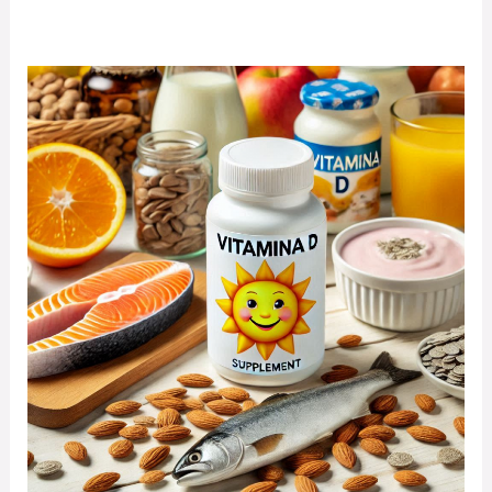
«VITARRAP
D»