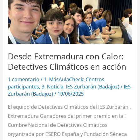
Extremadura
con
Calor:
Detectives
Climáticos
en
Desde Extremadura con Calor:
acción
Detectives Climáticos en acción
1 comentario
/
1. MásAulaCheck: Centros
participantes
,
3. Noticia
,
IES Zurbarán (Badajoz)
/
IES
Zurbarán (Badajoz)
/
19/06/2025
El equipo de Detectives Climáticos del IES Zurbarán ,
Extremadura Ganadores del primer premio en la I
Cumbre Nacional de Detectives Climáticos
organizada por ESERO España y Fundación Séneca