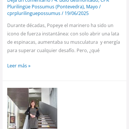
Deja un comentario
/
4. Bulo desmontado
,
CPR
Plurilingüe Possumus (Pontevedra)
,
Mayo
/
cprplurilinguepossumus
/
19/06/2025
Durante décadas, Popeye el marinero ha sido un
icono de fuerza instantánea: con solo abrir una lata
de espinacas, aumentaba su musculatura y energía
para superar cualquier desafío. Pero, ¿qué
Leer más »
Ciencia,
igualdad
y
psicología:
encuentro