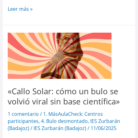
Leer más »
«Callo
Solar:
cómo
un
bulo
se
«Callo Solar: cómo un bulo se
volvió
viral
volvió viral sin base científica»
sin
1 comentario
/
1. MásAulaCheck: Centros
base
participantes
,
4. Bulo desmontado
,
IES Zurbarán
científica»
(Badajoz)
/
IES Zurbarán (Badajoz)
/
11/06/2025