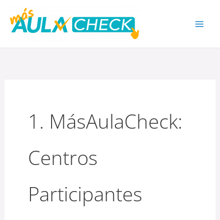
Ir
al
contenido
1. MásAulaCheck:
Centros
Participantes