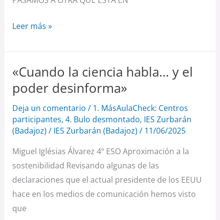
PASAMOS A OTRA QUE ESTÁ EN
Leer más »
«Cuando la ciencia habla… y el
«Cuando
la
poder desinforma»
ciencia
Deja un comentario
/
1. MásAulaCheck: Centros
habla…
participantes
,
4. Bulo desmontado
,
IES Zurbarán
y
(Badajoz)
/
IES Zurbarán (Badajoz)
/
11/06/2025
el
Miguel Iglésias Álvarez 4º ESO Aproximación a la
poder
sostenibilidad Revisando algunas de las
desinforma»
declaraciones que el actual presidente de los EEUU
hace en los medios de comunicación hemos visto
que