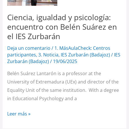
con
Belén
Ciencia, igualdad y psicología:
Suárez
encuentro con Belén Suárez en
en
el IES Zurbarán
el
IES
Deja un comentario
/
1. MásAulaCheck: Centros
Zurbarán
participantes
,
3. Noticia
,
IES Zurbarán (Badajoz)
/
IES
Zurbarán (Badajoz)
/
19/06/2025
Belén Suárez Lantarón is a professor at the
University of Extremadura (UEx) and director of the
Equality Unit of the same institution. With a degree
in Educational Psychology and a
Leer más »