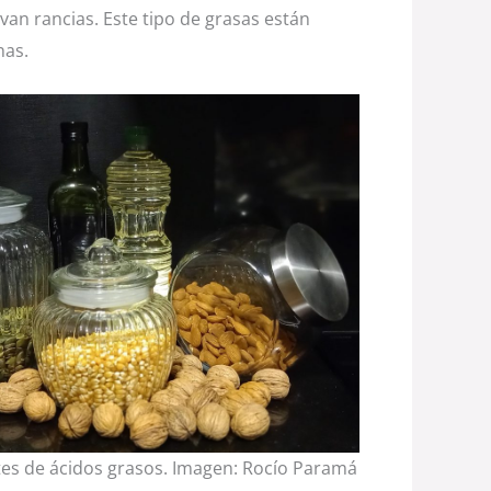
van rancias. Este tipo de grasas están
nas.
tes de ácidos grasos. Imagen: Rocío Paramá