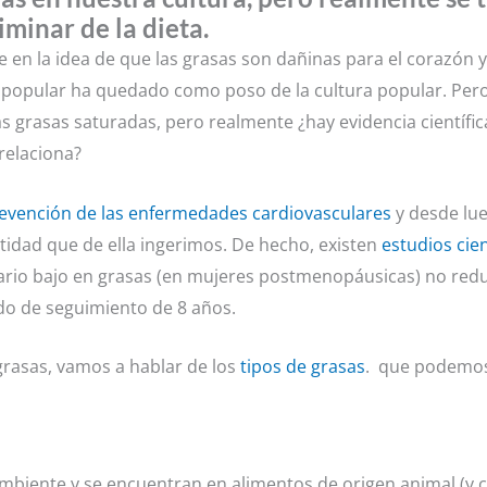
iminar de la dieta.
n la idea de que las grasas son dañinas para el corazón y 
a popular ha quedado como poso de la cultura popular. Pero, 
as grasas saturadas, pero realmente ¿hay evidencia científic
 relaciona?
evención de las enfermedades cardiovasculares
y desde lue
ntidad que de ella ingerimos. De hecho, existen
estudios cien
rio bajo en grasas (en mujeres postmenopáusicas) no reduce
do de seguimiento de 8 años.
grasas, vamos a hablar de los
tipos de grasas
. que podemos
biente y se encuentran en alimentos de origen animal (y co