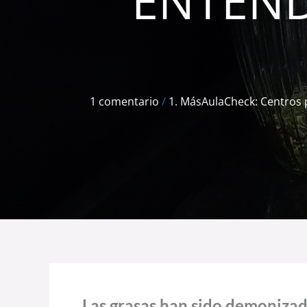
ENTEND
1 comentario
/
1. MásAulaCheck: Centros 
Las grasas han sido demonizad