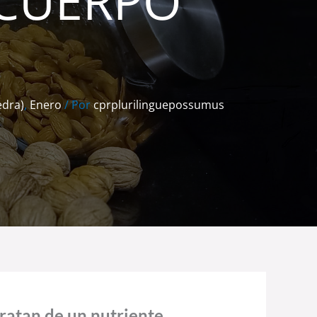
 CUERPO
edra)
,
Enero
/ Por
cprplurilinguepossumus
tratan de un nutriente