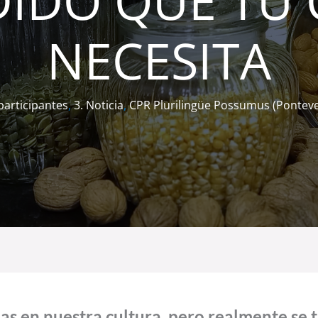
IDO QUE TU
NECESITA
participantes
,
3. Noticia
,
CPR Plurilingüe Possumus (Pontev
as en nuestra cultura, pero realmente se 