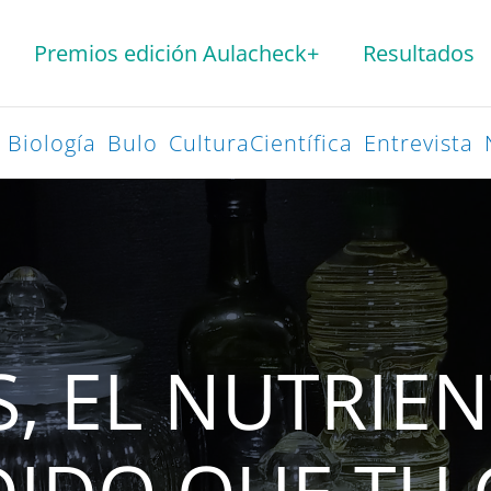
Premios edición Aulacheck+
Resultados
Biología
Bulo
CulturaCientífica
Entrevista
, EL NUTRIE