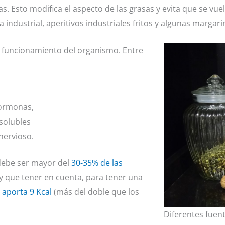
. Esto modifica el aspecto de las grasas y evita que se vuel
industrial, aperitivos industriales fritos y algunas margari
n funcionamiento del organismo. Entre
hormonas,
solubles
 nervioso.
debe ser mayor del
30-35% de las
y que tener en cuenta, para tener una
aporta 9 Kcal
(más del doble que los
Diferentes fuen