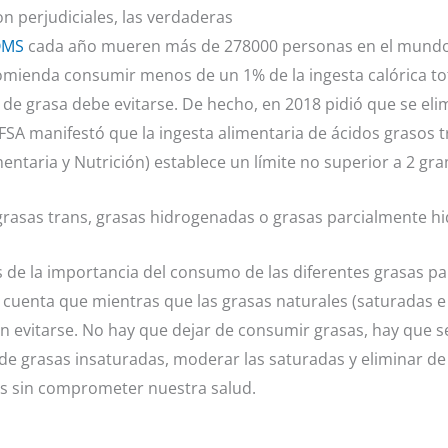
n perjudiciales, las verdaderas
MS
cada año mueren más de 278000 personas en el mundo 
ienda consumir menos de un 1% de la ingesta calórica total 
de grasa debe evitarse. De hecho, en 2018 pidió que se elim
EFSA manifestó que la ingesta alimentaria de ácidos grasos tr
entaria y Nutrición) establece un límite no superior a 2 g
asas trans, grasas hidrogenadas o grasas parcialmente hi
as de la importancia del consumo de las diferentes grasas p
 cuenta que mientras que las grasas naturales (saturadas 
n evitarse. No hay que dejar de consumir grasas, hay que sel
o de grasas insaturadas, moderar las saturadas y eliminar de
s sin comprometer nuestra salud.