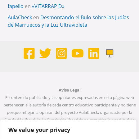
fapello
en
«VITARRAP D»
AulaCheck
en
Desmontando el Bulo sobre las Judías
de Marruecos y la Luz Ultravioleta
Aviso Legal
El contenido publicado y las opiniones expresadas en esta página web
pertenecen a la autoría de cada centro educativo participante y no tiene
porque reflejar la opinión del proyecto AulaCheck, organizado por la
Fundación Ibercivis. La Fundación Ibercivis no garantiza la exactitud de
todos los datos incluidos en las entradas de la web. Ni la Fundación
We value your privacy
Ibercivis ni ninguna persona que actúe en su nombre será considerada