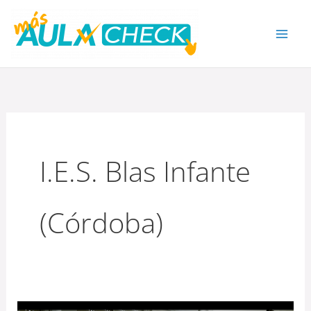
Ir
al
contenido
I.E.S. Blas Infante
(Córdoba)
I.E.S.