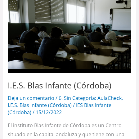
Blas
Infante
(Córdoba)
I.E.S. Blas Infante (Córdoba)
Deja un comentario
/
6. Sin Categoría: AulaCheck
,
I.E.S. Blas Infante (Córdoba)
/
IES Blas Infante
(Córdoba)
/
15/12/2022
El instituto Blas Infante de Córdoba es un Centro
situado en la capital andaluza y que tiene con una