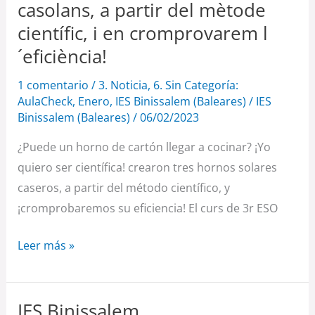
casolans, a partir del mètode
crearen
científic, i en cromprovarem l
tres
forns
´eficiència!
solars
1 comentario
/
3. Noticia
,
6. Sin Categoría:
casolans,
AulaCheck
,
Enero
,
IES Binissalem (Baleares)
/
IES
a
Binissalem (Baleares)
/
06/02/2023
partir
¿Puede un horno de cartón llegar a cocinar? ¡Yo
del
quiero ser científica! crearon tres hornos solares
mètode
caseros, a partir del método científico, y
científic,
¡cromprobaremos su eficiencia! El curs de 3r ESO
i
en
Leer más »
cromprovarem
l
´eficiència!
IES Binissalem
IES