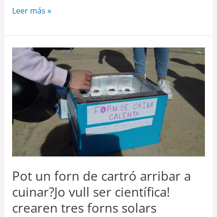
Leer más »
Pot
un
forn
de
cartró
arribar
a
cuinar?
Jo
Pot un forn de cartró arribar a
vull
cuinar?Jo vull ser científica!
ser
crearen tres forns solars
científica!