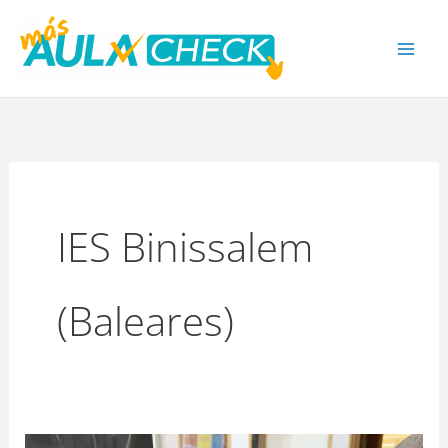
Ir
al
contenido
IES Binissalem
(Baleares)
el