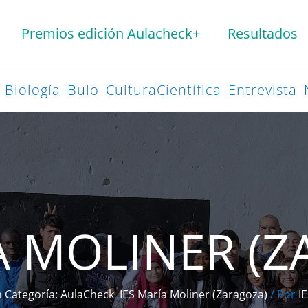
Premios edición Aulacheck+
Resultados
Biología
Bulo
CulturaCientífica
Entrevista
A MOLINER (
in Categoría: AulaCheck
,
IES María Moliner (Zaragoza)
/ Por
I