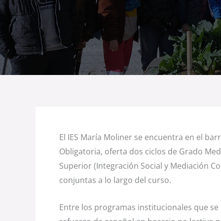
El IES María Moliner se encuentra en el bar
Obligatoria, oferta dos ciclos de Grado Me
Superior (Integración Social y Mediación C
conjuntas a lo largo del curso.
Entre los programas institucionales que s