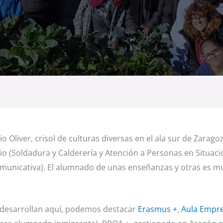
rio Oliver, crisol de culturas diversas en el ala sur de Zar
dio (Soldadura y Calderería y Atención a Personas en Situac
omunicativa). El alumnado de unas enseñanzas y otras es mu
e desarrollan aquí, podemos destacar
Erasmus +
,
Aula Empr