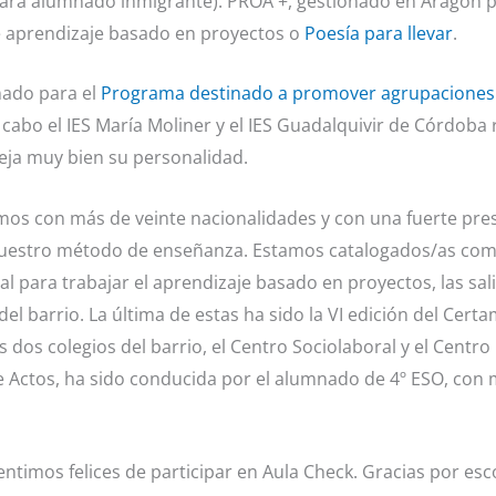
para alumnado inmigrante). PROA +, gestionado en Aragón por
e aprendizaje basado en proyectos o
Poesía para llevar
.
nado para el
Programa destinado a promover agrupaciones 
a cabo el IES María Moliner y el IES Guadalquivir de Córdoba
eja muy bien su personalidad.
os con más de veinte nacionalidades y con una fuerte prese
nuestro método de enseñanza. Estamos catalogados/as como 
l para trabajar el aprendizaje basado en proyectos, las sali
el barrio. La última de estas ha sido la VI edición del Certa
 dos colegios del barrio, el Centro Sociolaboral y el Cent
 Actos, ha sido conducida por el alumnado de 4º ESO, con m
entimos felices de participar en Aula Check. Gracias por es