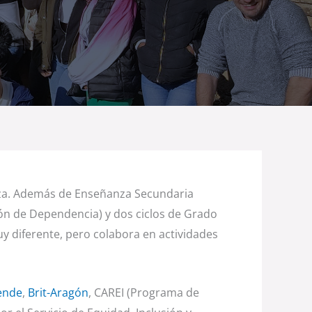
agoza. Además de Enseñanza Secundaria
ión de Dependencia) y dos ciclos de Grado
y diferente, pero colabora en actividades
ende
,
Brit-Aragón
, CAREI (Programa de