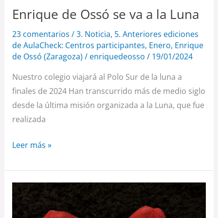
Enrique de Ossó se va a la Luna
23 comentarios
/
3. Noticia
,
5. Anteriores ediciones
de AulaCheck: Centros participantes
,
Enero
,
Enrique
de Ossó (Zaragoza)
/
enriquedeosso
/
19/01/2024
Nuestro colegio viajará al Polo Sur de la luna a
finales de 2024 Han transcurrido más de medio siglo
desde la última misión organizada a la Luna, que fue
realizada
Leer más »
Andar
descalzo
causa