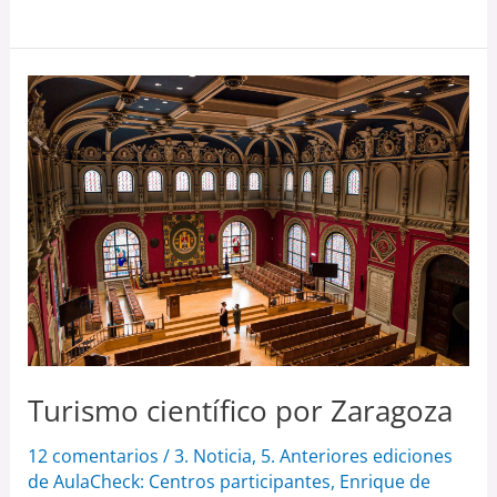
Turismo
científico
por
Zaragoza
Turismo científico por Zaragoza
12 comentarios
/
3. Noticia
,
5. Anteriores ediciones
de AulaCheck: Centros participantes
,
Enrique de