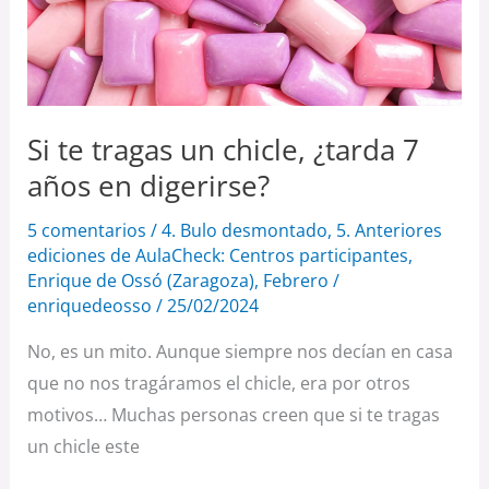
¿tarda
7
años
en
digerirse?
Si te tragas un chicle, ¿tarda 7
años en digerirse?
5 comentarios
/
4. Bulo desmontado
,
5. Anteriores
ediciones de AulaCheck: Centros participantes
,
Enrique de Ossó (Zaragoza)
,
Febrero
/
enriquedeosso
/
25/02/2024
No, es un mito. Aunque siempre nos decían en casa
que no nos tragáramos el chicle, era por otros
motivos… Muchas personas creen que si te tragas
un chicle este