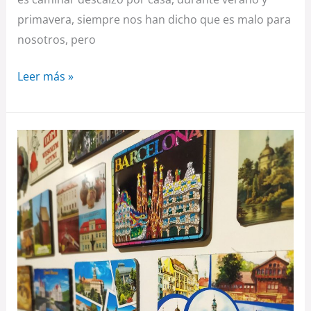
primavera, siempre nos han dicho que es malo para
nosotros, pero
Leer más »
¿Los
imanes
afectan
negativamente
a
los
alimentos
de
la