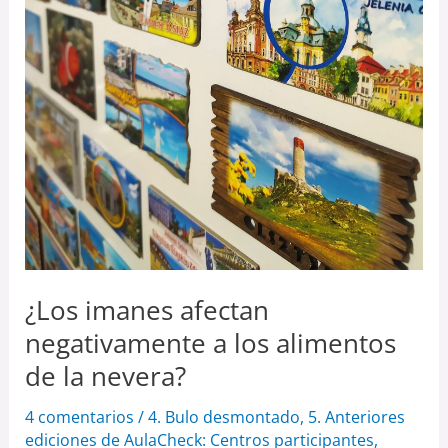
nevera?
¿Los imanes afectan
negativamente a los alimentos
de la nevera?
4 comentarios
/
4. Bulo desmontado
,
5. Anteriores
ediciones de AulaCheck: Centros participantes
,