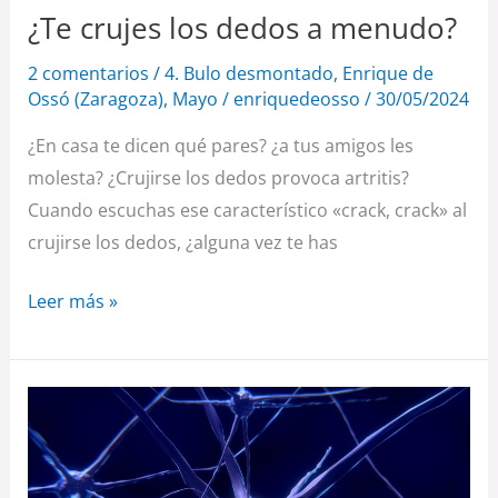
¿Te crujes los dedos a menudo?
2 comentarios
/
4. Bulo desmontado
,
Enrique de
Ossó (Zaragoza)
,
Mayo
/
enriquedeosso
/
30/05/2024
¿En casa te dicen qué pares? ¿a tus amigos les
molesta? ¿Crujirse los dedos provoca artritis?
Cuando escuchas ese característico «crack, crack» al
crujirse los dedos, ¿alguna vez te has
Leer más »
Los
músculos
como