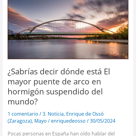
decir
dónde
está
El
mayor
puente
de
¿Sabrías decir dónde está El
arco
en
mayor puente de arco en
hormigón
hormigón suspendido del
suspendido
mundo?
del
1 comentario
/
3. Noticia
,
Enrique de Ossó
mundo?
(Zaragoza)
,
Mayo
/
enriquedeosso
/
30/05/2024
Pocas personas en España han oído hablar del