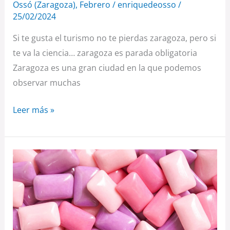
Ossó (Zaragoza)
,
Febrero
/
enriquedeosso
/
25/02/2024
Si te gusta el turismo no te pierdas zaragoza, pero si
te va la ciencia… zaragoza es parada obligatoria
Zaragoza es una gran ciudad en la que podemos
observar muchas
Leer más »
Si
te
tragas
un
chicle,