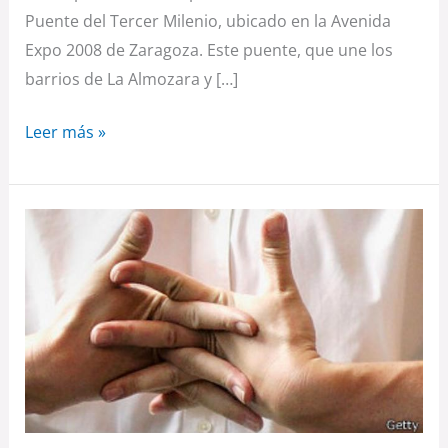
Puente del Tercer Milenio, ubicado en la Avenida
Expo 2008 de Zaragoza. Este puente, que une los
barrios de La Almozara y […]
Leer más »
¿Te
crujes
los
dedos
a
menudo?