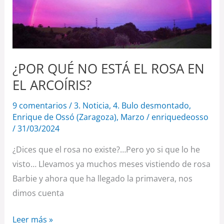
EL
ROSA
EN
EL
ARCOÍRIS?
¿POR QUÉ NO ESTÁ EL ROSA EN
EL ARCOÍRIS?
9 comentarios
/
3. Noticia
,
4. Bulo desmontado
,
Enrique de Ossó (Zaragoza)
,
Marzo
/
enriquedeosso
/
31/03/2024
¿Dices que el rosa no existe?…Pero yo si que lo he
visto… Llevamos ya muchos meses vistiendo de rosa
Barbie y ahora que ha llegado la primavera, nos
dimos cuenta
Leer más »