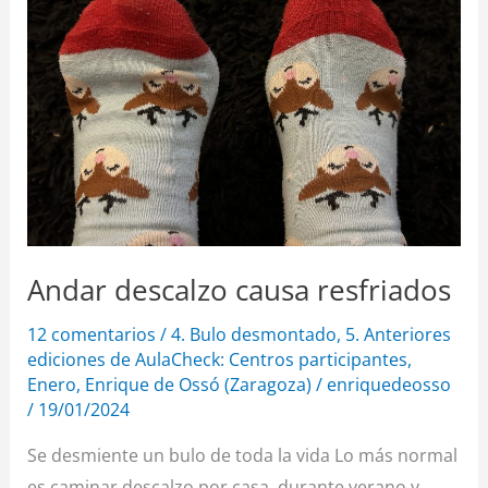
resfriados
Andar descalzo causa resfriados
12 comentarios
/
4. Bulo desmontado
,
5. Anteriores
ediciones de AulaCheck: Centros participantes
,
Enero
,
Enrique de Ossó (Zaragoza)
/
enriquedeosso
/
19/01/2024
Se desmiente un bulo de toda la vida Lo más normal
es caminar descalzo por casa, durante verano y