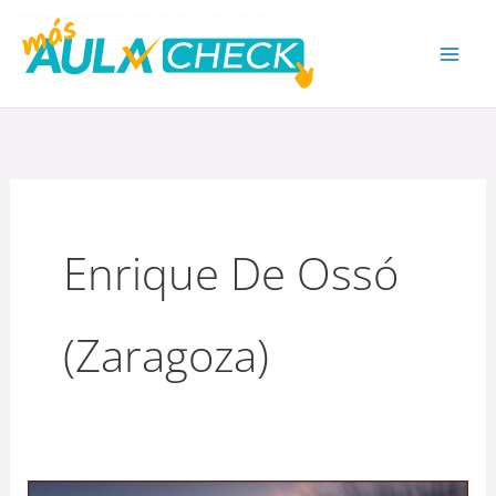
Ir
al
contenido
Enrique De Ossó
(Zaragoza)
¿Sabrías