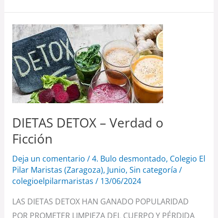
DIETAS
DETOX
–
Verdad
o
Ficción
DIETAS DETOX – Verdad o
Ficción
Deja un comentario
/
4. Bulo desmontado
,
Colegio El
Pilar Maristas (Zaragoza)
,
Junio
,
Sin categoría
/
colegioelpilarmaristas
/
13/06/2024
LAS DIETAS DETOX HAN GANADO POPULARIDAD
POR PROMETER LIMPIEZA DEL CUERPO Y PÉRDIDA