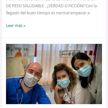
DE PESO SALUDABLE . ¿VERDAD O FICCIÓN? Con la
llegado del buen tiempo es normal empezar a
Leer más »
EL
RITMO
DE
VACUNACIÓN
CONTRA
LA
GRIPE
EN
ARAGÓN