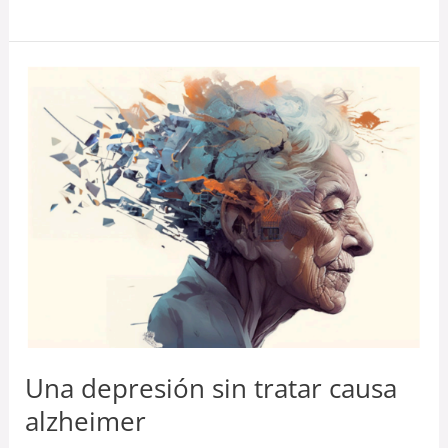
Una
depresión
sin
tratar
causa
alzheimer
Una depresión sin tratar causa
alzheimer