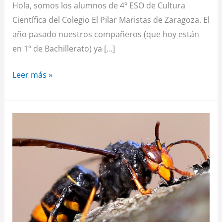
Hola, somos los alumnos de 4º ESO de Cultura
Científica del Colegio El Pilar Maristas de Zaragoza. El
año pasado nuestros compañeros (que hoy están
en 1º de Bachillerato) ya […]
Leer más »
Plaga
de
avispa
asiática
en
Aragón