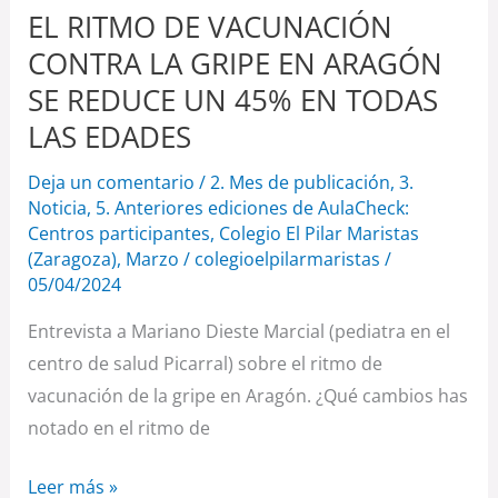
SE
EL RITMO DE VACUNACIÓN
REDUCE
CONTRA LA GRIPE EN ARAGÓN
UN
SE REDUCE UN 45% EN TODAS
45%
LAS EDADES
EN
TODAS
Deja un comentario
/
2. Mes de publicación
,
3.
LAS
Noticia
,
5. Anteriores ediciones de AulaCheck:
Centros participantes
,
Colegio El Pilar Maristas
EDADES
(Zaragoza)
,
Marzo
/
colegioelpilarmaristas
/
05/04/2024
Entrevista a Mariano Dieste Marcial (pediatra en el
centro de salud Picarral) sobre el ritmo de
vacunación de la gripe en Aragón. ¿Qué cambios has
notado en el ritmo de
Leer más »