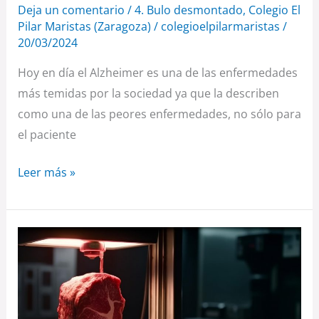
Deja un comentario
/
4. Bulo desmontado
,
Colegio El
Pilar Maristas (Zaragoza)
/
colegioelpilarmaristas
/
20/03/2024
Hoy en día el Alzheimer es una de las enfermedades
más temidas por la sociedad ya que la describen
como una de las peores enfermedades, no sólo para
el paciente
Leer más »
CARNE
CON
IMPRESORAS
3D,