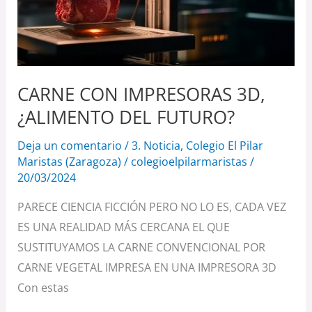
¿ALIMENTO
DEL
FUTURO?
CARNE CON IMPRESORAS 3D,
¿ALIMENTO DEL FUTURO?
Deja un comentario
/
3. Noticia
,
Colegio El Pilar
Maristas (Zaragoza)
/
colegioelpilarmaristas
/
20/03/2024
PARECE CIENCIA FICCIÓN PERO NO LO ES, CADA VEZ
ES UNA REALIDAD MÁS CERCANA EL QUE
SUSTITUYAMOS LA CARNE CONVENCIONAL POR
CARNE VEGETAL IMPRESA EN UNA IMPRESORA 3D
Con estas