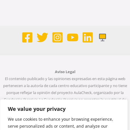
Aviso Legal
El contenido publicado y las opiniones expresadas en esta página web
pertenecen a la autoría de cada centro educativo participante y no tiene
porque reflejar la opinión del proyecto AulaCheck, organizado por la
Fundación Ibercivis. La Fundación Ibercivis no garantiza la exactitud de
todos los datos incluidos en las entradas de la web. Ni la Fundación
We value your privacy
Ibercivis ni ninguna persona que actúe en su nombre será considerada
We use cookies to enhance your browsing experience,
responsable del uso que pueda darse a la información que contiene.
serve personalized ads or content, and analyze our