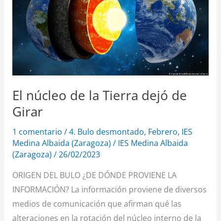
la
Tierra
dejó
de
Girar
El núcleo de la Tierra dejó de
Girar
1 comentario
/
4. Bulo desmontado
,
Febrero
,
IES
Medina Albaida (Zaragoza)
/
IES Medina Albaida
(Zaragoza)
/
26/02/2023
ORIGEN DEL BULO ¿DE DÓNDE PROVIENE LA
INFORMACIÓN? La información proviene de diversos
medios de comunicación que afirman qué las
alteraciones en la rotación del núcleo interno de la