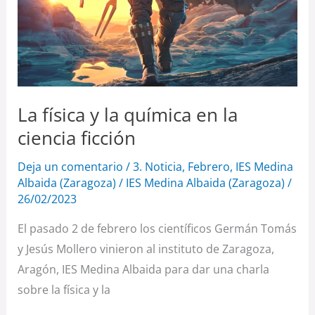
La física y la química en la
ciencia ficción
Deja un comentario
/
3. Noticia
,
Febrero
,
IES Medina
Albaida (Zaragoza)
/
IES Medina Albaida (Zaragoza)
/
26/02/2023
El pasado 2 de febrero los científicos Germán Tomás
y Jesús Mollero vinieron al instituto de Zaragoza,
Aragón, IES Medina Albaida para dar una charla
sobre la física y la