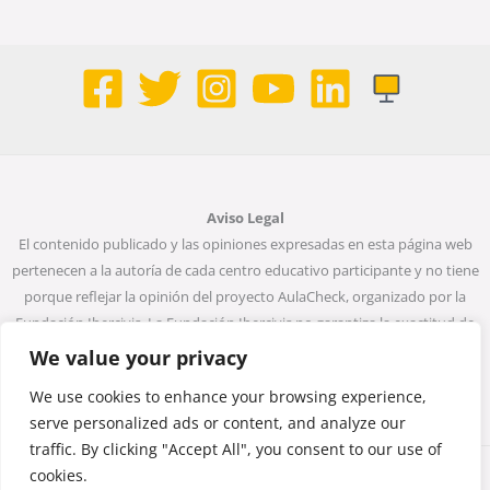
Aviso Legal
El contenido publicado y las opiniones expresadas en esta página web
pertenecen a la autoría de cada centro educativo participante y no tiene
porque reflejar la opinión del proyecto AulaCheck, organizado por la
Fundación Ibercivis. La Fundación Ibercivis no garantiza la exactitud de
todos los datos incluidos en las entradas de la web. Ni la Fundación
We value your privacy
Ibercivis ni ninguna persona que actúe en su nombre será considerada
We use cookies to enhance your browsing experience,
responsable del uso que pueda darse a la información que contiene.
serve personalized ads or content, and analyze our
traffic. By clicking "Accept All", you consent to our use of
cookies.
Copyright © 2026 Monta una noticia, desmonta un bulo