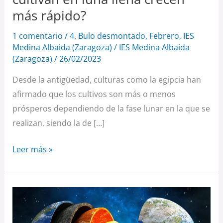
más
más rápido?
rápido?
1 comentario
/
4. Bulo desmontado
,
Febrero
,
IES
Medina Albaida (Zaragoza)
/
IES Medina Albaida
(Zaragoza)
/
26/02/2023
Desde la antigüedad, culturas como la egipcia han
afirmado que los cultivos son más o menos
prósperos dependiendo de la fase lunar en la que se
realizan, siendo la de […]
Leer más »
El
núcleo
de