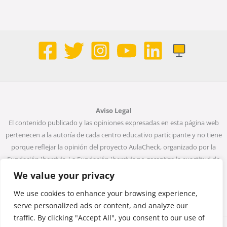
Aviso Legal
El contenido publicado y las opiniones expresadas en esta página web
pertenecen a la autoría de cada centro educativo participante y no tiene
porque reflejar la opinión del proyecto AulaCheck, organizado por la
Fundación Ibercivis. La Fundación Ibercivis no garantiza la exactitud de
todos los datos incluidos en las entradas de la web. Ni la Fundación
We value your privacy
Ibercivis ni ninguna persona que actúe en su nombre será considerada
We use cookies to enhance your browsing experience,
responsable del uso que pueda darse a la información que contiene.
serve personalized ads or content, and analyze our
traffic. By clicking "Accept All", you consent to our use of