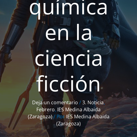
química
en la
ciencia
ficción
Deja un comentario
/
3. Noticia
,
Febrero
,
IES Medina Albaida
(Zaragoza)
/ Por
IES Medina Albaida
(Zaragoza)