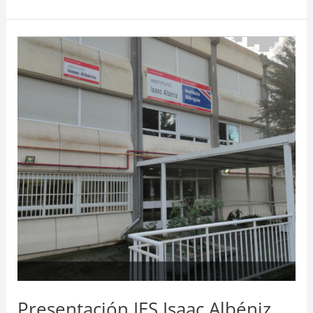
Presentación
IES
Isaac
Albéniz,
Leganés
Presentación IES Isaac Albéniz,