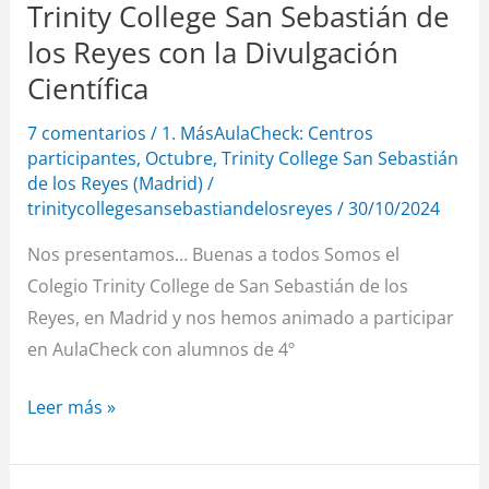
Trinity College San Sebastián de
con
la
los Reyes con la Divulgación
Divulgación
Científica
Científica
7 comentarios
/
1. MásAulaCheck: Centros
participantes
,
Octubre
,
Trinity College San Sebastián
de los Reyes (Madrid)
/
trinitycollegesansebastiandelosreyes
/
30/10/2024
Nos presentamos… Buenas a todos Somos el
Colegio Trinity College de San Sebastián de los
Reyes, en Madrid y nos hemos animado a participar
en AulaCheck con alumnos de 4º
Leer más »