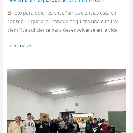
Noviembre
/
iesplazadelacruz
/
11/11/2024
bulos
El reto para quienes enseñamos ciencias está en
conseguir que el alumnado adquiera una cultura
científica suficiente para desenvolverse en la vida
Leer más »
EL
IES
ZURBARÁN
VISTO
POR
SUS
ALUMNOS