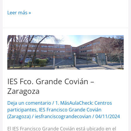
Leer más »
IES
Fco.
Grande
Covián
–
IES Fco. Grande Covián –
Zaragoza
Zaragoza
Deja un comentario
/
1. MásAulaCheck: Centros
participantes
,
IES Francisco Grande Covián
(Zaragoza)
/
iesfranciscograndecovian
/
04/11/2024
El IES Francisco Grande Covián está ubicado en el