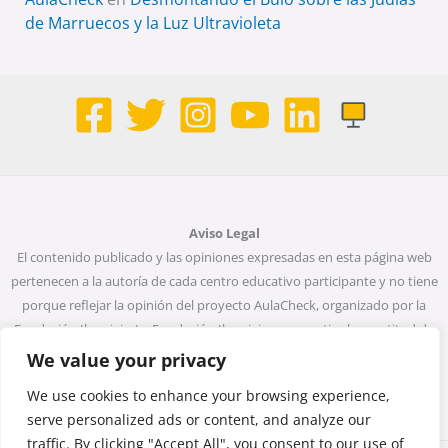
de Marruecos y la Luz Ultravioleta
Aviso Legal
El contenido publicado y las opiniones expresadas en esta página web
pertenecen a la autoría de cada centro educativo participante y no tiene
porque reflejar la opinión del proyecto AulaCheck, organizado por la
Fundación Ibercivis. La Fundación Ibercivis no garantiza la exactitud de
todos los datos incluidos en las entradas de la web. Ni la Fundación
We value your privacy
Ibercivis ni ninguna persona que actúe en su nombre será considerada
We use cookies to enhance your browsing experience,
responsable del uso que pueda darse a la información que contiene.
serve personalized ads or content, and analyze our
traffic. By clicking "Accept All", you consent to our use of