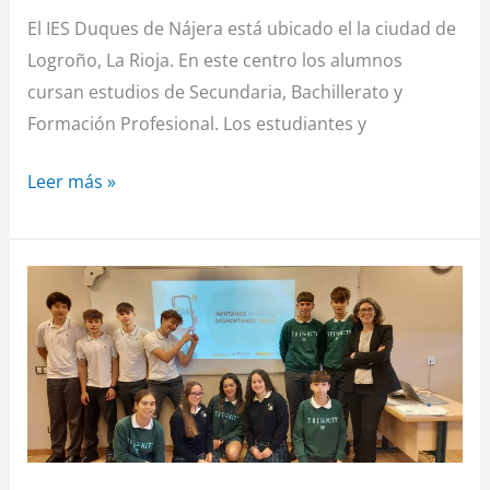
El IES Duques de Nájera está ubicado el la ciudad de
Logroño, La Rioja. En este centro los alumnos
cursan estudios de Secundaria, Bachillerato y
Formación Profesional. Los estudiantes y
Leer más »
Trinity
College
San
Sebastián
de
los
Reyes