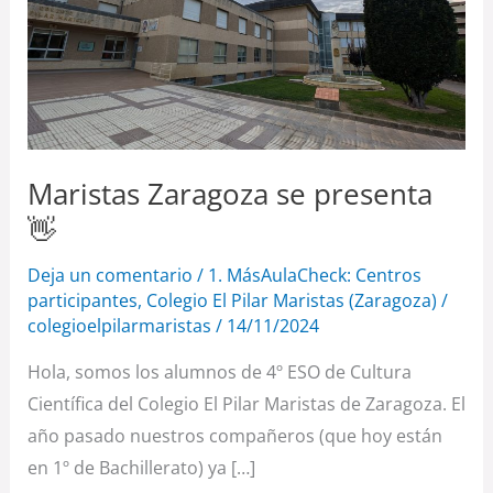
presenta
👋
Maristas Zaragoza se presenta
👋
Deja un comentario
/
1. MásAulaCheck: Centros
participantes
,
Colegio El Pilar Maristas (Zaragoza)
/
colegioelpilarmaristas
/
14/11/2024
Hola, somos los alumnos de 4º ESO de Cultura
Científica del Colegio El Pilar Maristas de Zaragoza. El
año pasado nuestros compañeros (que hoy están
en 1º de Bachillerato) ya […]