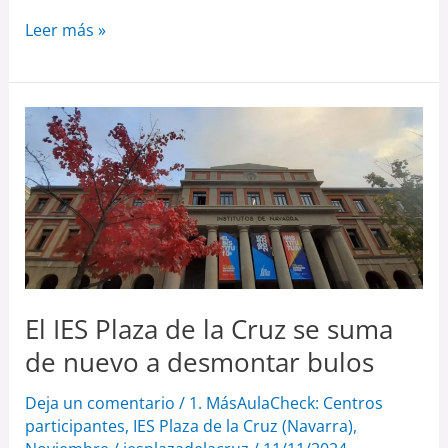
Leer más »
El
IES
Plaza
de
la
Cruz
se
El IES Plaza de la Cruz se suma
suma
de
de nuevo a desmontar bulos
nuevo
Deja un comentario
/
1. MásAulaCheck: Centros
a
participantes
,
IES Plaza de la Cruz (Navarra)
,
desmontar