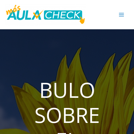
Ir
al
contenido
BULO
SOBRE