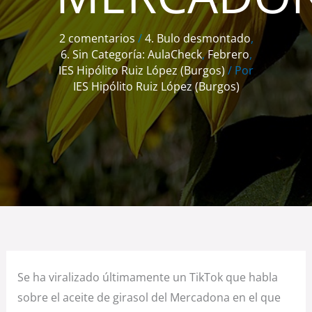
2 comentarios
/
4. Bulo desmontado
,
6. Sin Categoría: AulaCheck
,
Febrero
,
IES Hipólito Ruiz López (Burgos)
/ Por
IES Hipólito Ruiz López (Burgos)
Se ha viralizado últimamente un TikTok que habla
sobre el aceite de girasol del Mercadona en el que