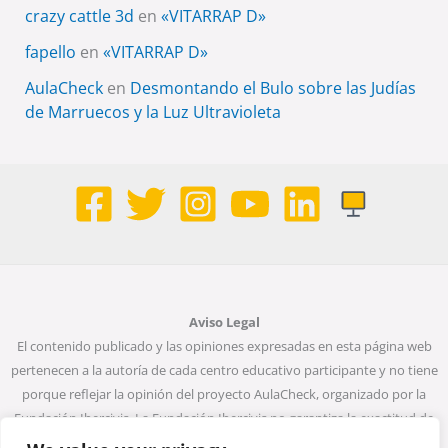
crazy cattle 3d
en
«VITARRAP D»
fapello
en
«VITARRAP D»
AulaCheck
en
Desmontando el Bulo sobre las Judías
de Marruecos y la Luz Ultravioleta
Aviso Legal
El contenido publicado y las opiniones expresadas en esta página web
pertenecen a la autoría de cada centro educativo participante y no tiene
porque reflejar la opinión del proyecto AulaCheck, organizado por la
Fundación Ibercivis. La Fundación Ibercivis no garantiza la exactitud de
todos los datos incluidos en las entradas de la web. Ni la Fundación