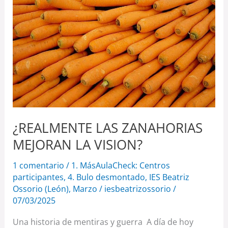
MEJORAN
LA
VISION?
¿REALMENTE LAS ZANAHORIAS
MEJORAN LA VISION?
1 comentario
/
1. MásAulaCheck: Centros
participantes
,
4. Bulo desmontado
,
IES Beatriz
Ossorio (León)
,
Marzo
/
iesbeatrizossorio
/
07/03/2025
Una historia de mentiras y guerra A día de hoy