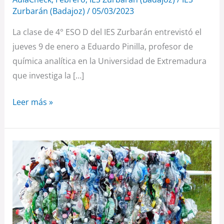
Zurbarán (Badajoz)
/
05/03/2023
La clase de 4° ESO D del IES Zurbarán entrevistó el
jueves 9 de enero a Eduardo Pinilla, profesor de
química analítica en la Universidad de Extremadura
que investiga la […]
Leer más »
Entrevista
a
Maria
Kupriyenko,
ganadora
de