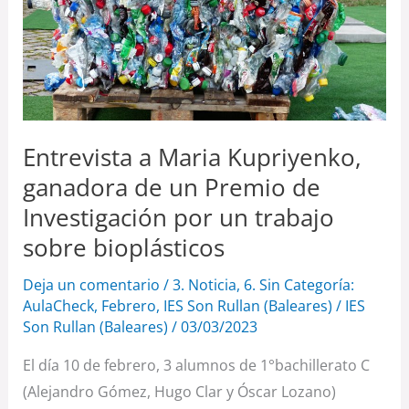
un
Premio
de
Investigación
por
un
Entrevista a Maria Kupriyenko,
trabajo
ganadora de un Premio de
sobre
Investigación por un trabajo
bioplásticos
sobre bioplásticos
Deja un comentario
/
3. Noticia
,
6. Sin Categoría:
AulaCheck
,
Febrero
,
IES Son Rullan (Baleares)
/
IES
Son Rullan (Baleares)
/
03/03/2023
El día 10 de febrero, 3 alumnos de 1°bachillerato C
(Alejandro Gómez, Hugo Clar y Óscar Lozano)