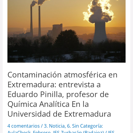
Extremadura:
entrevista
a
Eduardo
Pinilla,
profesor
de
Química
Analítica
Contaminación atmosférica en
En
Extremadura: entrevista a
la
Eduardo Pinilla, profesor de
Universidad
Química Analítica En la
de
Universidad de Extremadura
Extremadura
4 comentarios
/
3. Noticia
,
6. Sin Categoría:
AulaCheck
,
Febrero
,
IES Zurbarán (Badajoz)
/
IES