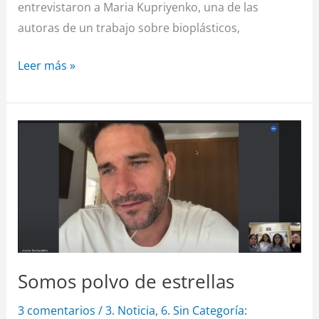
entrevistaron a Maria Kupriyenko, una de las
autoras de un trabajo sobre bioplásticos,
Leer más »
Somos
polvo
de
estrellas
Somos polvo de estrellas
3 comentarios
/
3. Noticia
,
6. Sin Categoría: