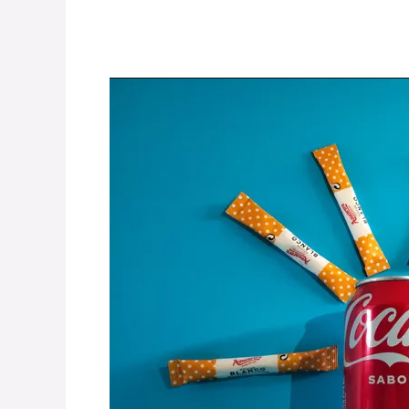
TE
SORPRENDERÁ
LA
CANTIDAD
DE
AZÚCAR
EN
LOS
REFRESCOS