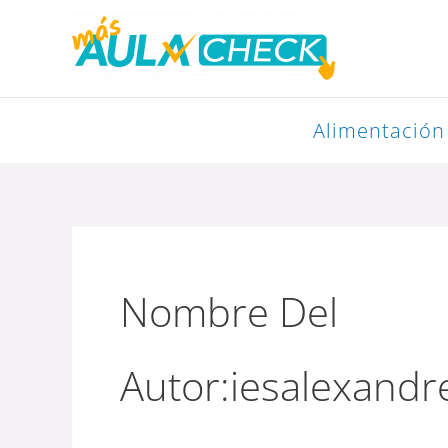
Ir
al
contenido
Alimentación
Nombre Del
Autor:iesalexand