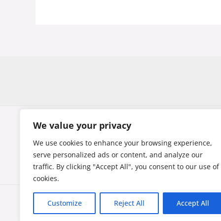
We value your privacy
We use cookies to enhance your browsing experience,
El contenido publicado y las opiniones expresadas en esta 
serve personalized ads or content, and analyze our
organizado por la Fundación Ibercivis. La Fundación Ibercivis n
traffic. By clicking "Accept All", you consent to our use of
nombre s
cookies.
Customize
Reject All
Accept All