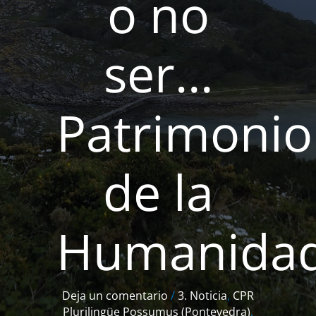
o no
ser…
Patrimonio
de la
Humanidad
Deja un comentario
/
3. Noticia
,
CPR
Plurilingüe Possumus (Pontevedra)
,