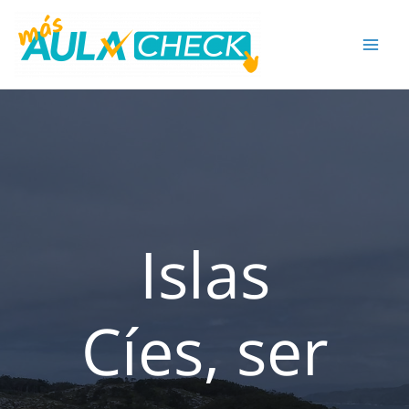
Ir
al
contenido
Islas
Cíes, ser