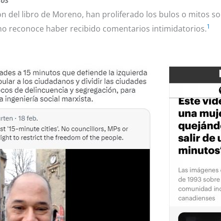
tos
ón del libro de Moreno, han proliferado los bulos o mitos so
1
no reconoce haber recibido comentarios intimidatorios.