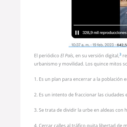
3
El periódico
El País
, en su versión digital,
re
urbanismo y movilidad. Los quince mitos s
1. Es un plan para encerrar a la población e
2. Es un intento de fraccionar las ciudades 
3. Se trata de dividir la urbe en aldeas con
4. Cerrar calles al tráfico quita libertad de