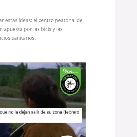
 estas ideas: el centro peatonal de
 apuesta por las bicis y las
cios sanitarios.