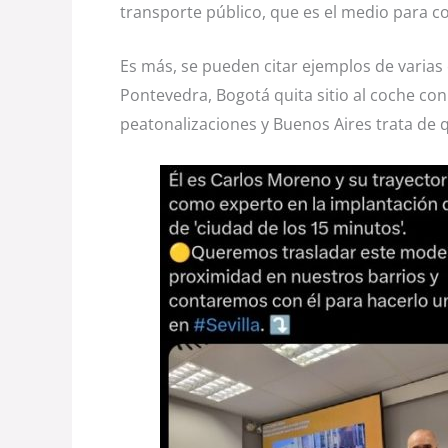
transporte público, que es el medio para co
Es más, se pueden citar ejemplos de varias
Pontevedra, Bogotá quita sitio al coche con 
peatonalizaciones y Buenos Aires trata de 