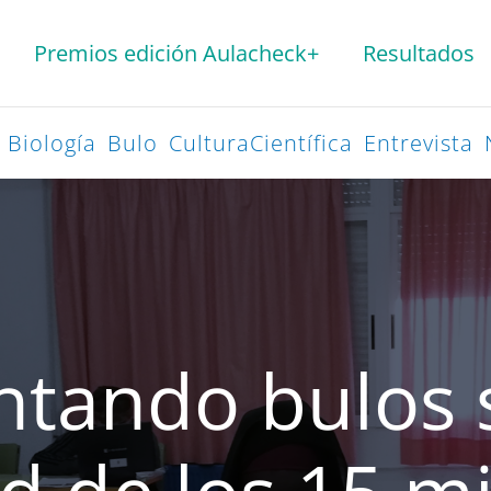
Premios edición Aulacheck+
Resultados
Biología
Bulo
CulturaCientífica
Entrevista
tando bulos s