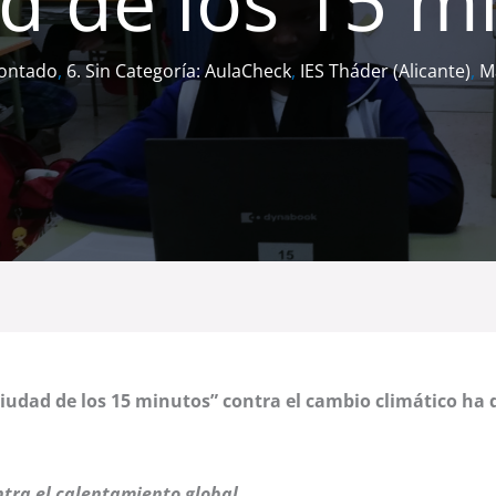
d de los 15 m
montado
,
6. Sin Categoría: AulaCheck
,
IES Tháder (Alicante)
,
M
iudad de los 15 minutos” contra el cambio climático ha 
tra el calentamiento global