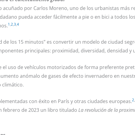
no acuñado por Carlos Moreno, uno de los urbanistas más r
dadano pueda acceder fácilmente a pie o en bici a todos los 
1
,
2
,
3
,
4
nos.
ad de los 15 minutos” es convertir un modelo de ciudad se
ponentes principales: proximidad, diversidad, densidad y 
e el uso de vehículos motorizados de forma preferente pre
aumento anómalo de gases de efecto invernadero en nuest
 climático.
2
,
plementadas con éxito en París y otras ciudades europeas.
n febrero de 2023 un libro titulado
La revolución de la proxim