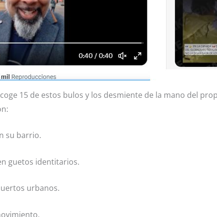
coge 15 de estos bulos y los desmiente de la mano del pro
on:
n su barrio.
en guetos identitarios.
 huertos urbanos.
 movimiento.