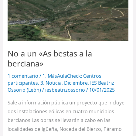
«As
bestas
a
la
berciana»
No a un «As bestas a la
berciana»
1 comentario
/
1. MásAulaCheck: Centros
participantes
,
3. Noticia
,
Diciembre
,
IES Beatriz
Ossorio (León)
/
iesbeatrizossorio
/
10/01/2025
Sale a información pública un proyecto que incluye
dos instalaciones eólicas en cuatro municipios
bercianos Las obras se llevarán a cabo en las
localidades de Igüeña, Noceda del Bierzo, Páramo