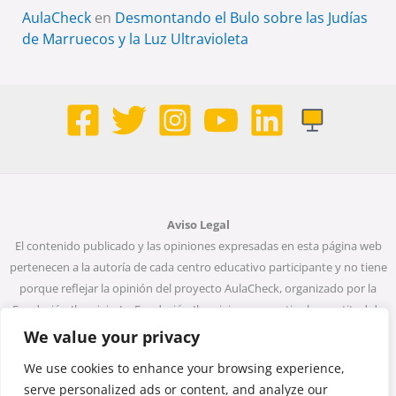
AulaCheck
en
Desmontando el Bulo sobre las Judías
de Marruecos y la Luz Ultravioleta
Aviso Legal
El contenido publicado y las opiniones expresadas en esta página web
pertenecen a la autoría de cada centro educativo participante y no tiene
porque reflejar la opinión del proyecto AulaCheck, organizado por la
Fundación Ibercivis. La Fundación Ibercivis no garantiza la exactitud de
todos los datos incluidos en las entradas de la web. Ni la Fundación
We value your privacy
Ibercivis ni ninguna persona que actúe en su nombre será considerada
We use cookies to enhance your browsing experience,
responsable del uso que pueda darse a la información que contiene.
serve personalized ads or content, and analyze our