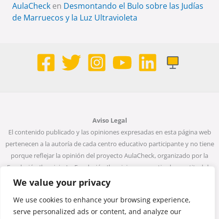
AulaCheck
en
Desmontando el Bulo sobre las Judías
de Marruecos y la Luz Ultravioleta
Aviso Legal
El contenido publicado y las opiniones expresadas en esta página web
pertenecen a la autoría de cada centro educativo participante y no tiene
porque reflejar la opinión del proyecto AulaCheck, organizado por la
Fundación Ibercivis. La Fundación Ibercivis no garantiza la exactitud de
todos los datos incluidos en las entradas de la web. Ni la Fundación
We value your privacy
Ibercivis ni ninguna persona que actúe en su nombre será considerada
We use cookies to enhance your browsing experience,
responsable del uso que pueda darse a la información que contiene.
serve personalized ads or content, and analyze our