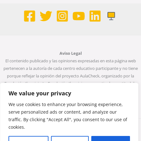
Aviso Legal
El contenido publicado y las opiniones expresadas en esta página web
pertenecen a la autoría de cada centro educativo participante y no tiene
porque reflejar la opinión del proyecto AulaCheck, organizado por la
Fundación Ibercivis. La Fundación Ibercivis no garantiza la exactitud de
todos los datos incluidos en las entradas de la web. Ni la Fundación
We value your privacy
Ibercivis ni ninguna persona que actúe en su nombre será considerada
We use cookies to enhance your browsing experience,
responsable del uso que pueda darse a la información que contiene.
serve personalized ads or content, and analyze our
traffic. By clicking "Accept All", you consent to our use of
cookies.
Copyright © 2026 Monta una noticia, desmonta un bulo