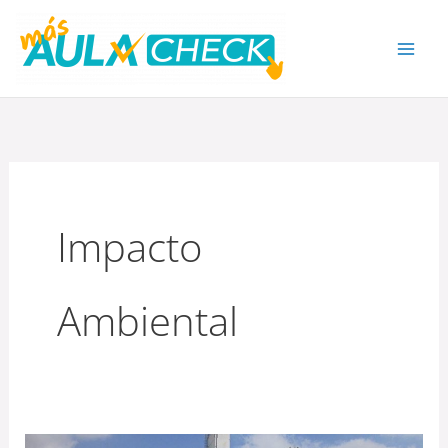
Ir
al
contenido
Impacto
Ambiental
DE