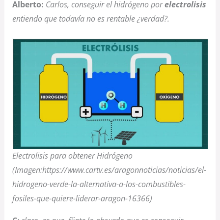
Alberto:
Carlos, conseguir el hidrógeno por
electrolisis
entiendo que todavía no es rentable ¿verdad?.
Electrolisis para obtener Hidrógeno
(Imagen:https://www.cartv.es/aragonnoticias/noticias/el-
hidrogeno-verde-la-alternativa-a-los-combustibles-
fosiles-que-quiere-liderar-aragon-16366)