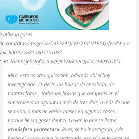
 utilizan gases
licdn.com/dms/image/v2/D4E22AQEWY7TaLV1PGQ/feedshare-
hrink_800/0/1681280370108?
t=RC2h2pPLjebObfM_BuvJPJInYM6h56QpZd_OWXtTObE)
Mira, esto es otra aplicación, además ahí sí hay
investigación. Es decir, las bolsas de ensalada, de
patatas fritas… todas las bolsas que compráis en el
supermercado aguantan más de tres días, o más de una
semana, o más de varios meses en algunos casos,
porque llevan gases dentro. Llevan lo que se llama
atmósfera protectora
. Pues, se ha investigado, y de
hecho sí que se sigue investigando, eso sí que lo hace mi