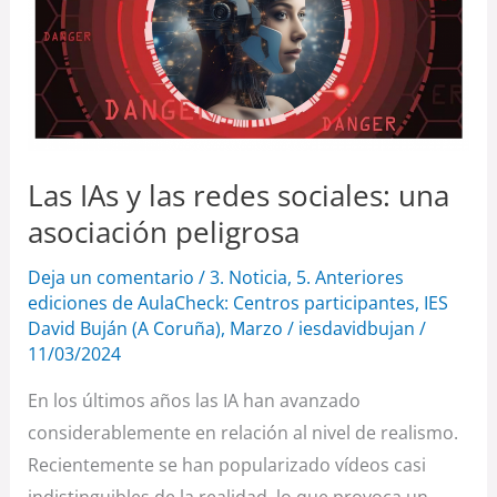
las
redes
sociales:
una
asociación
peligrosa
Las IAs y las redes sociales: una
asociación peligrosa
Deja un comentario
/
3. Noticia
,
5. Anteriores
ediciones de AulaCheck: Centros participantes
,
IES
David Buján (A Coruña)
,
Marzo
/
iesdavidbujan
/
11/03/2024
En los últimos años las IA han avanzado
considerablemente en relación al nivel de realismo.
Recientemente se han popularizado vídeos casi