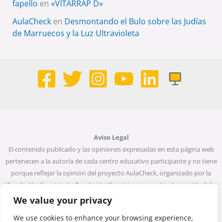
fapello
en
«VITARRAP D»
AulaCheck
en
Desmontando el Bulo sobre las Judías
de Marruecos y la Luz Ultravioleta
Aviso Legal
El contenido publicado y las opiniones expresadas en esta página web
pertenecen a la autoría de cada centro educativo participante y no tiene
porque reflejar la opinión del proyecto AulaCheck, organizado por la
Fundación Ibercivis. La Fundación Ibercivis no garantiza la exactitud de
todos los datos incluidos en las entradas de la web. Ni la Fundación
We value your privacy
Ibercivis ni ninguna persona que actúe en su nombre será considerada
We use cookies to enhance your browsing experience,
responsable del uso que pueda darse a la información que contiene.