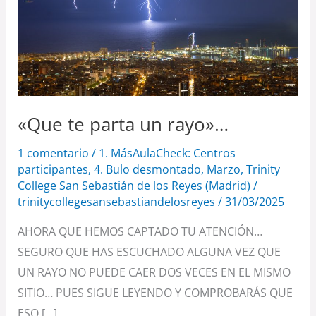
un
rayo»…
«Que te parta un rayo»…
1 comentario
/
1. MásAulaCheck: Centros
participantes
,
4. Bulo desmontado
,
Marzo
,
Trinity
College San Sebastián de los Reyes (Madrid)
/
trinitycollegesansebastiandelosreyes
/
31/03/2025
AHORA QUE HEMOS CAPTADO TU ATENCIÓN…
SEGURO QUE HAS ESCUCHADO ALGUNA VEZ QUE
UN RAYO NO PUEDE CAER DOS VECES EN EL MISMO
SITIO… PUES SIGUE LEYENDO Y COMPROBARÁS QUE
ESO […]