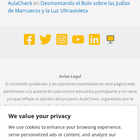
AulaCheck
en
Desmontando el Bulo sobre las Judías
de Marruecos y la Luz Ultravioleta
Aviso Legal
El contenido publicado y las opiniones expresadas en esta página web
pertenecen a la autoría de cada centro educativo participante y no tiene
porque reflejar la opinión del proyecto AulaCheck, organizado por la
Fundación Ibercivis. La Fundación Ibercivis no garantiza la exactitud de
todos los datos incluidos en las entradas de la web. Ni la Fundación
We value your privacy
Ibercivis ni ninguna persona que actúe en su nombre será considerada
We use cookies to enhance your browsing experience,
responsable del uso que pueda darse a la información que contiene.
serve personalized ads or content, and analyze our