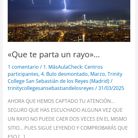
un
rayo»…
«Que te parta un rayo»…
1 comentario
/
1. MásAulaCheck: Centros
participantes
,
4. Bulo desmontado
,
Marzo
,
Trinity
College San Sebastián de los Reyes (Madrid)
/
trinitycollegesansebastiandelosreyes
/
31/03/2025
AHORA QUE HEMOS CAPTADO TU ATENCIÓN…
SEGURO QUE HAS ESCUCHADO ALGUNA VEZ QUE
UN RAYO NO PUEDE CAER DOS VECES EN EL MISMO
SITIO… PUES SIGUE LEYENDO Y COMPROBARÁS QUE
ESO […]