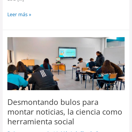
Leer más »
Desmontando
bulos
para
montar
noticias,
la
ciencia
Desmontando bulos para
como
herramienta
montar noticias, la ciencia como
social
herramienta social