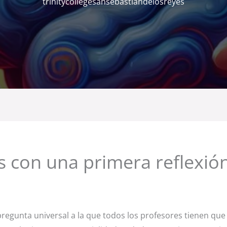
trinitycollegesansebastiandelosreyes
 con una primera reflexión
pregunta universal a la que todos los profesores tienen que 