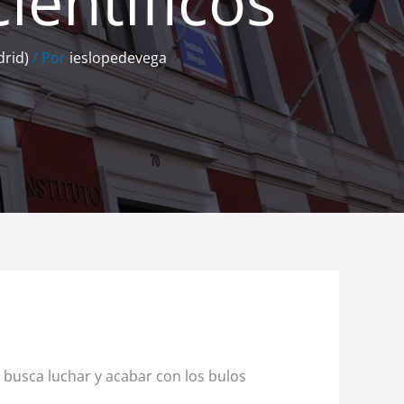
ientíficos
drid)
/ Por
ieslopedevega
busca luchar y acabar con los bulos