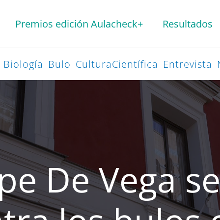
Premios edición Aulacheck+
Resultados
Biología
Bulo
CulturaCientífica
Entrevista
ope De Vega se