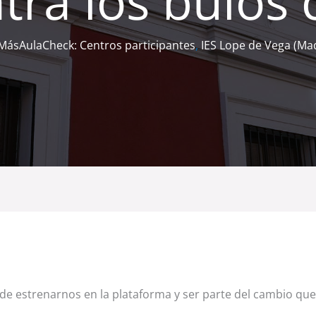
tra los bulos c
 MásAulaCheck: Centros participantes
,
IES Lope de Vega (Ma
e estrenarnos en la plataforma y ser parte del cambio que 