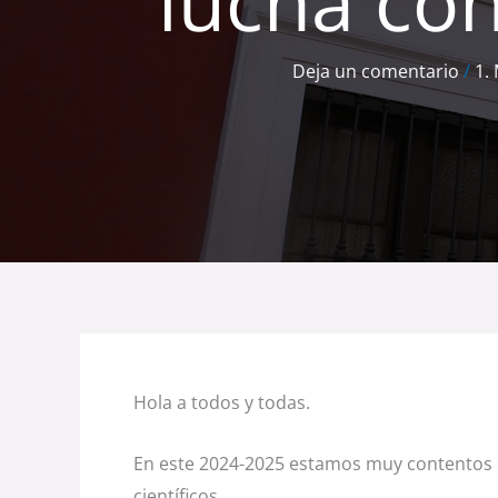
lucha con
Deja un comentario
/
1.
Hola a todos y todas.
En este 2024-2025 estamos muy contentos d
científicos.