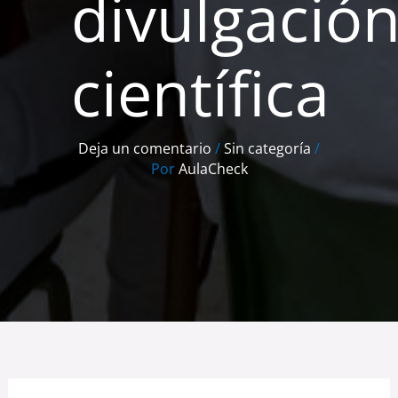
divulgació
científica
Deja un comentario
/
Sin categoría
/
Por
AulaCheck