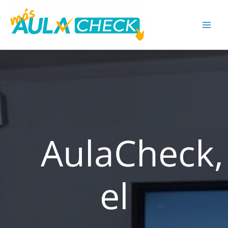
Ir
al
contenido
AulaCheck,
el