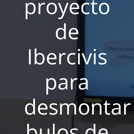
proyecto
de
Ibercivis
para
desmontar
bulos de