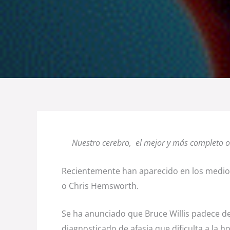
Nuestro cerebro, el mejor y más completo o
Recientemente han aparecido en los medio
o Chris Hemsworth.
Se ha anunciado que Bruce Willis padece d
diagnosticado de afasia que dificulta a la 