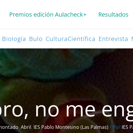
Premios edición Aulacheck+
Resultados
Biología
Bulo
CulturaCientífica
Entrevista
ro, no me en
smontado
,
Abril
,
IES Pablo Montesino (Las Palmas)
/ Por
IES 