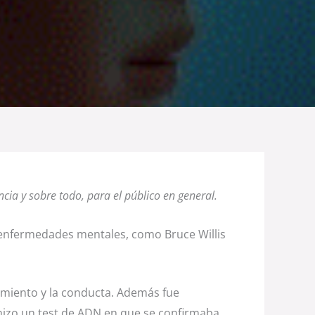
a y sobre todo, para el público en general.
 enfermedades mentales, como Bruce Willis
amiento y la conducta. Además fue
e hizo un test de ADN en que se confirmaba