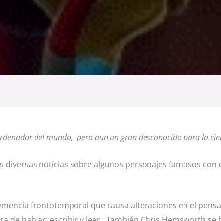
rdenador del mundo, pero aun un gran desconocido para la cienci
s diversas noticias sobre algunos personajes famosos con
emencia frontotemporal que causa alteraciones en el pens
hora de hablar, escribir y leer. También Chris Hemsworth s