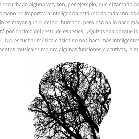
s escuchado alguna vez, son, por ejemplo, que el tamaño d
tamaño no importa: la inteligencia está relacionada con las
lfín es mayor que el del ser humano, pero eso no lo hace má
está por encima del resto de especies . ¿Quizás sea porque l
er. No, escuchar música clásica no nos hace más inteligen
mentos musicales mejora algunas funciones ejecutivas, la m