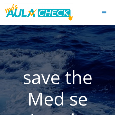
Ir
al
contenido
save the
Med se