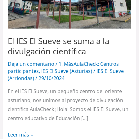
Sueve
se
suma
a
El IES El Sueve se suma a la
la
divulgación
divulgación científica
científica
Deja un comentario
/
1. MásAulaCheck: Centros
participantes
,
IES El Sueve (Asturias)
/
IES El Sueve
(Arriondas)
/
29/10/2024
En eI IES El Sueve, un pequeño centro del oriente
asturiano, nos unimos al proyecto de divulgación
científica AulaCheck ¡Hola! Somos el IES El Sueve, un
centro educativo de Educación […]
Leer más »