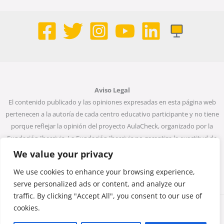
Aviso Legal
El contenido publicado y las opiniones expresadas en esta página web
pertenecen a la autoría de cada centro educativo participante y no tiene
porque reflejar la opinión del proyecto AulaCheck, organizado por la
Fundación Ibercivis. La Fundación Ibercivis no garantiza la exactitud de
todos los datos incluidos en las entradas de la web. Ni la Fundación
We value your privacy
Ibercivis ni ninguna persona que actúe en su nombre será considerada
We use cookies to enhance your browsing experience,
responsable del uso que pueda darse a la información que contiene.
serve personalized ads or content, and analyze our
traffic. By clicking "Accept All", you consent to our use of
cookies.
Copyright © 2026 Monta una noticia, desmonta un bulo