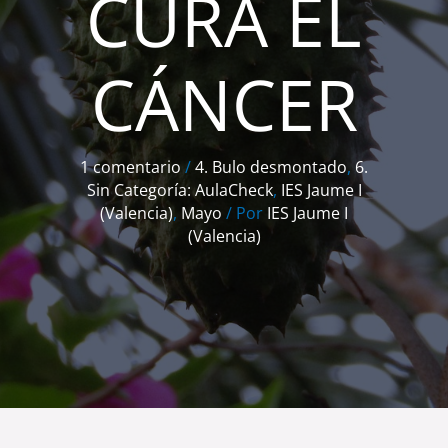
CURA EL
CÁNCER
1 comentario
/
4. Bulo desmontado
,
6.
Sin Categoría: AulaCheck
,
IES Jaume I
(Valencia)
,
Mayo
/ Por
IES Jaume I
(Valencia)