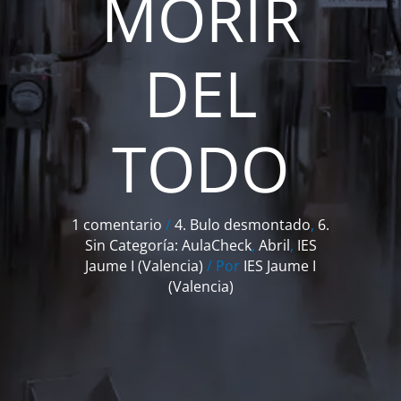
MORIR
DEL
TODO
1 comentario
/
4. Bulo desmontado
,
6.
Sin Categoría: AulaCheck
,
Abril
,
IES
Jaume I (Valencia)
/ Por
IES Jaume I
(Valencia)