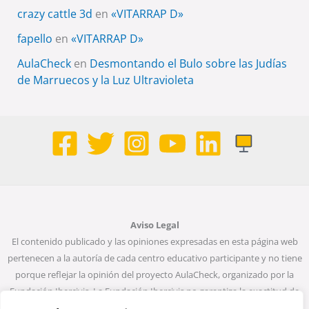
crazy cattle 3d
en
«VITARRAP D»
fapello
en
«VITARRAP D»
AulaCheck
en
Desmontando el Bulo sobre las Judías
de Marruecos y la Luz Ultravioleta
Aviso Legal
El contenido publicado y las opiniones expresadas en esta página web
pertenecen a la autoría de cada centro educativo participante y no tiene
porque reflejar la opinión del proyecto AulaCheck, organizado por la
Fundación Ibercivis. La Fundación Ibercivis no garantiza la exactitud de
todos los datos incluidos en las entradas de la web. Ni la Fundación