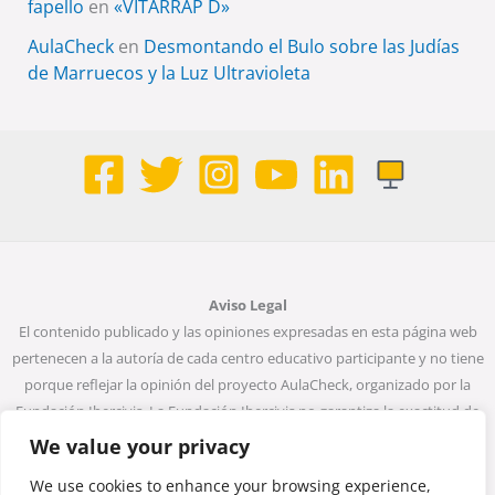
fapello
en
«VITARRAP D»
AulaCheck
en
Desmontando el Bulo sobre las Judías
de Marruecos y la Luz Ultravioleta
Aviso Legal
El contenido publicado y las opiniones expresadas en esta página web
pertenecen a la autoría de cada centro educativo participante y no tiene
porque reflejar la opinión del proyecto AulaCheck, organizado por la
Fundación Ibercivis. La Fundación Ibercivis no garantiza la exactitud de
todos los datos incluidos en las entradas de la web. Ni la Fundación
We value your privacy
Ibercivis ni ninguna persona que actúe en su nombre será considerada
We use cookies to enhance your browsing experience,
responsable del uso que pueda darse a la información que contiene.