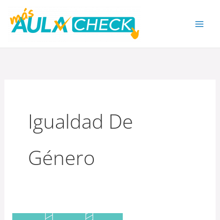
Ir
al
contenido
Igualdad De
Género
¿QUÉ