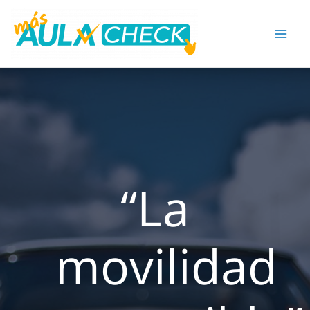
Ir
al
contenido
“La
movilidad