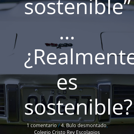
sostenible”
…
¿Realment
es
sostenible?
1 comentario
/
4. Bulo desmontado
,
Colegio Cristo Rey Escolapios