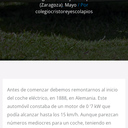
(Zaragoza)
,
Mayo
/ Por
colegiocristoreyescolapios
Antes de comenzar debemos remontarnos al inicio
del coche eléctrico, en 1888, en Alemania. Este
automóvil constaba de un motor de 0 ‘7 kW que
podía alcanzar hasta los 15 km/h. Aunque parezcan
números mediocres para un coche, teniendo en