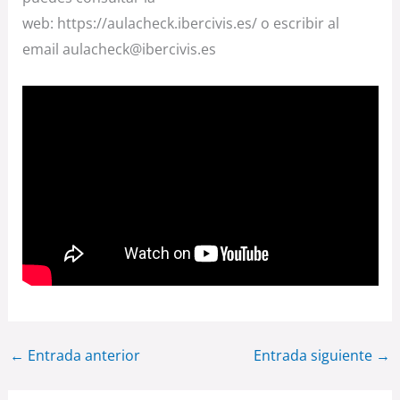
web: https://aulacheck.ibercivis.es/ o escribir al
email aulacheck@ibercivis.es
←
Entrada anterior
Entrada siguiente
→