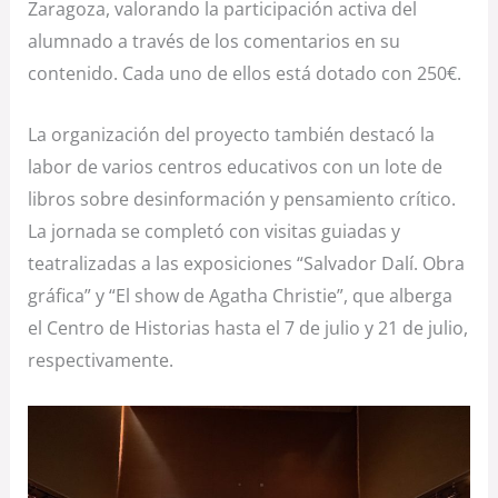
Zaragoza, valorando la participación activa del
alumnado a través de los comentarios en su
contenido. Cada uno de ellos está dotado con 250€.
La organización del proyecto también destacó la
labor de varios centros educativos con un lote de
libros sobre desinformación y pensamiento crítico.
La jornada se completó con visitas guiadas y
teatralizadas a las exposiciones “Salvador Dalí. Obra
gráfica” y “El show de Agatha Christie”, que alberga
el Centro de Historias hasta el 7 de julio y 21 de julio,
respectivamente.